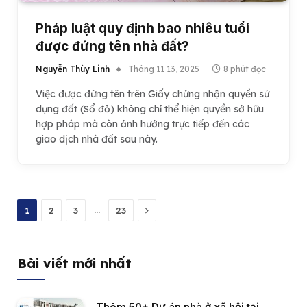
Pháp luật quy định bao nhiêu tuổi
được đứng tên nhà đất?
Nguyễn Thùy Linh
Tháng 11 13, 2025
8 phút đọc
Việc được đứng tên trên Giấy chứng nhận quyền sử
dụng đất (Sổ đỏ) không chỉ thể hiện quyền sở hữu
hợp pháp mà còn ảnh hưởng trực tiếp đến các
giao dịch nhà đất sau này.
Next
…
1
2
3
23
Bài viết mới nhất
Thêm 50+ Dự án nhà ở xã hội tại