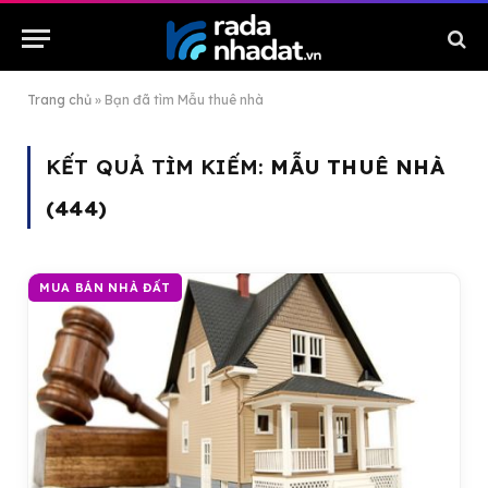
Trang chủ
»
Bạn đã tìm Mẫu thuê nhà
KẾT QUẢ TÌM KIẾM:
MẪU THUÊ NHÀ
(444)
MUA BÁN NHÀ ĐẤT