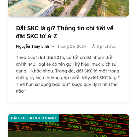
Đất SKC là gì? Thông tin chi tiết về
đất SKC từ A-Z
Nguyễn Thùy Linh
Tháng 2 6, 2024
6 phút đọc
Theo Luật đất đai 2013, có tất cả 03 nhóm đất
chính. Mỗi loại sẽ có tên gọi, ký hiệu, mục đích sử
dụng,… khác nhau. Trong đó, đất SKC là một trong
những ký hiệu thường gặp nhất. Vậy đất SKC là gì?
Thời hạn sử dụng bao lâu? Được quy định như thế
nào?
ĐẦU TƯ - KINH DOANH