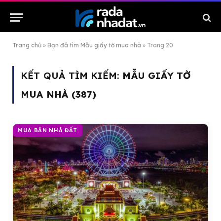
Trang chủ
»
Bạn đã tìm Mẫu giấy tờ mua nhà
»
Trang 20
KẾT QUẢ TÌM KIẾM:
MẪU GIẤY TỜ
MUA NHÀ (387)
MUA BÁN NHÀ ĐẤT