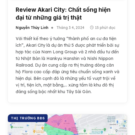
Review Akari City: Chất sống hiện
đại từ những giá trị thật
Nguyễn Thùy Linh
Tháng 3 4, 2024
15 phút đọc
Với thiết kế theo ý tưởng “thành phố an cư đa tiện
ích”, Akari City là dự án thứ 5 được phát triển bởi sự
hợp tác của Nam Long Group và 2 nhà đầu tư đến
từ Nhật Bản là Hankyu Hanshin và Nishi Nippon
Railroad. Dự án cung cấp ra thị trường dòng căn
hộ Flora cao cấp đáp ứng tiêu chuẩn sống xanh và
hiện đại. Bên cạnh đó là những yếu tố vượt trội về
vị trí, tiện ích, mặt bằng,… xứng tầm là khu đô thị
đáng sống bậc nhất khu Tây Sài Gòn.
THỊ TRƯỜNG BĐS