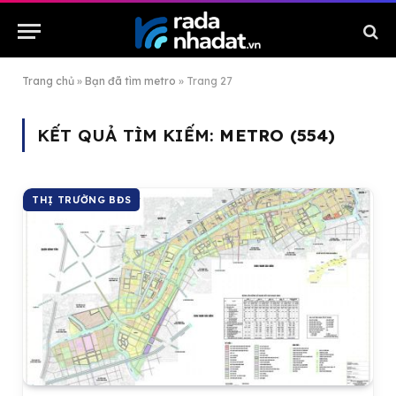
Trang chủ
»
Bạn đã tìm metro
»
Trang 27
KẾT QUẢ TÌM KIẾM:
METRO (554)
THỊ TRƯỜNG BĐS