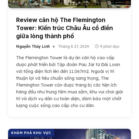
Review căn hộ The Flemington
Tower: Kiến trúc Châu Âu cổ điển
giữa lòng thành phố
Nguyễn Thùy Linh
Tháng 6 27, 2024
9 phút đọc
The Flemington Tower là dự án căn hộ cao cấp
được phát triển bởi Tập đoàn Pau Jar từ Đài Loan
với tổng diện tích lên đến 11.067m2. Ngoài vị trí
thuận lợi và tiêu chuẩn sống sang trọng, The
Flemington Tower còn được trang bị các tiện ích
hàng đầu như trung tâm mua sắm, khu vui chơi giải
trí và dịch vụ dân cư toàn diện, đảm bảo một chất
lượng cuộc sống cao cấp cho cư dân​.
KHÁM PHÁ KHU VỰC