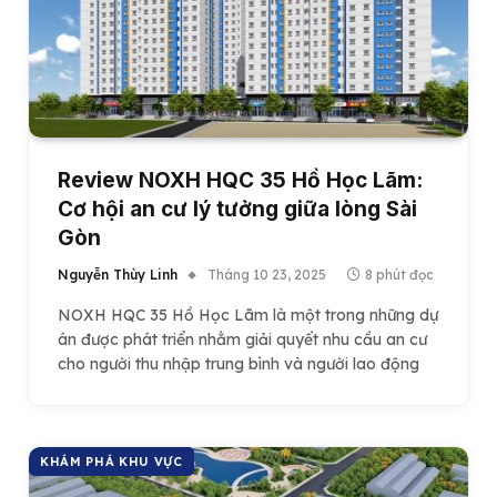
Review NOXH HQC 35 Hồ Học Lãm:
Cơ hội an cư lý tưởng giữa lòng Sài
Gòn
Nguyễn Thùy Linh
Tháng 10 23, 2025
8 phút đọc
NOXH HQC 35 Hồ Học Lãm là một trong những dự
án được phát triển nhằm giải quyết nhu cầu an cư
cho người thu nhập trung bình và người lao động
KHÁM PHÁ KHU VỰC