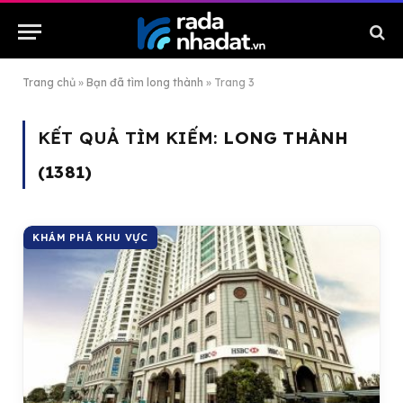
Trang chủ
»
Bạn đã tìm long thành
»
Trang 3
KẾT QUẢ TÌM KIẾM:
LONG THÀNH
(1381)
KHÁM PHÁ KHU VỰC