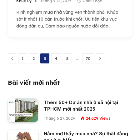
Khuê Lý
Tháng 9 24, 2025
7 phút đọc
Kinh nghiệm mua nhà vùng ven thành phố: Khảo
sát ít nhất 10 căn trước khi chốt, Ưu tiên khu vực
đông dân cư, Đảm bảo nguồn nước dồi dào,…
Previous
Next
…
1
2
3
4
5
70
Bài viết mới nhất
Thêm 50+ Dự án nhà ở xã hội tại
TPHCM mới nhất 2025
Tháng 6 27, 2024
24.629
Views
Nằm mơ thấy mua nhà? Sự thật đằng