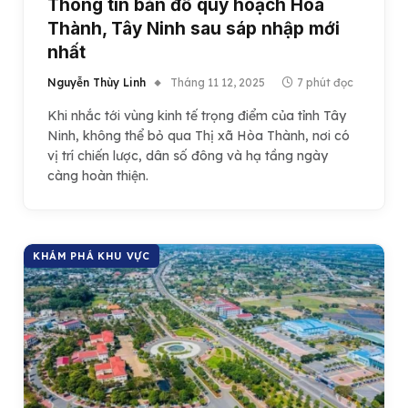
Thông tin bản đồ quy hoạch Hoà
Thành, Tây Ninh sau sáp nhập mới
nhất
Nguyễn Thùy Linh
Tháng 11 12, 2025
7 phút đọc
Khi nhắc tới vùng kinh tế trọng điểm của tỉnh Tây
Ninh, không thể bỏ qua Thị xã Hòa Thành, nơi có
vị trí chiến lược, dân số đông và hạ tầng ngày
càng hoàn thiện.
KHÁM PHÁ KHU VỰC