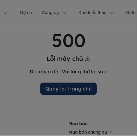
ê
Dự án
Công cụ
Kho kiến thức
Giới 
500
Lỗi máy chủ ⚠️
Đã xảy ra lỗi. Vui lòng thử lại sau.
Quay lại trang chủ
Mua bán
Mua bán chung cư