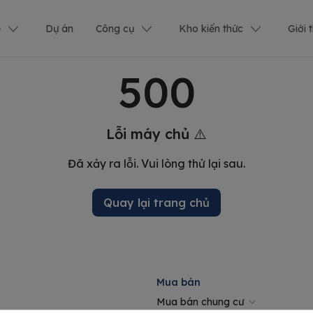
ê
Dự án
Công cụ
Kho kiến thức
Giới 
500
Lỗi máy chủ ⚠️
Đã xảy ra lỗi. Vui lòng thử lại sau.
Quay lại trang chủ
Mua bán
Mua bán chung cư