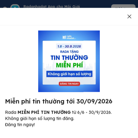
Radanhadat App cho Môi Giới
Tải App
Quản lý giỏ hàng - khách - tin đăng
Đăng tin
500
Lỗi máy chủ ⚠️
Đã xảy ra lỗi. Vui lòng thử lại sau.
Miễn phí tin thường tới 30/09/2026
C
Quay lại trang chủ
R
Rada
MIỄN PHÍ TIN THƯỜNG
từ 6/6 - 30/9/2026.
Không giới hạn số lượng tin đăng.
🏠
Đăng tin ngay!
ư.
Bi
nh
Bất động sản