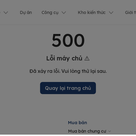
ê
Dự án
Công cụ
Kho kiến thức
Giới 
500
Lỗi máy chủ ⚠️
Đã xảy ra lỗi. Vui lòng thử lại sau.
Quay lại trang chủ
Mua bán
Mua bán chung cư