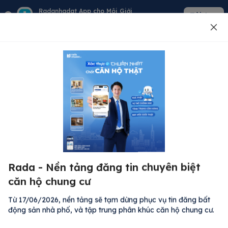
Radanhadat App cho Môi Giới
Tải App
Quản lý giỏ hàng - khách - tin đăng
Đăng tin
500
Lỗi máy chủ ⚠️
Đã xảy ra lỗi. Vui lòng thử lại sau.
Rada - Nền tảng đăng tin chuyên biệt
M
Quay lại trang chủ
căn hộ chung cư
R
Kh
Từ 17/06/2026, nền tảng sẽ tạm dừng phục vụ tin đăng bất
Đă
động sản nhà phố, và tập trung phân khúc căn hộ chung cư.
Bất động sản