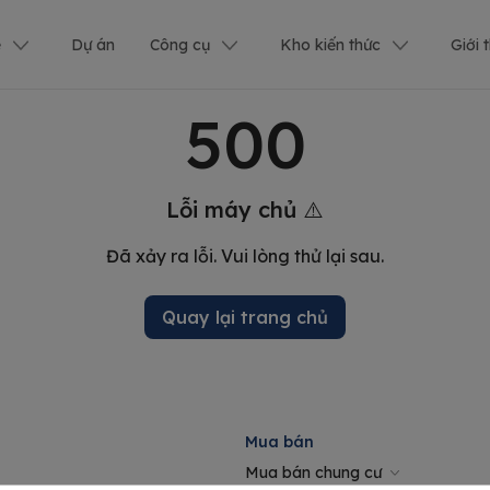
ê
Dự án
Công cụ
Kho kiến thức
Giới 
500
Lỗi máy chủ ⚠️
Đã xảy ra lỗi. Vui lòng thử lại sau.
Quay lại trang chủ
Mua bán
Mua bán chung cư