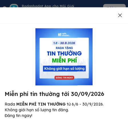
Radanhadat App cho Môi Giới
Tải App
Quản lý giỏ hàng - khách - tin đăng
Đăng tin
500
Lỗi máy chủ ⚠️
Đã xảy ra lỗi. Vui lòng thử lại sau.
Miễn phí tin thường tới 30/09/2026
C
Quay lại trang chủ
R
Rada
MIỄN PHÍ TIN THƯỜNG
từ 6/6 - 30/9/2026.
Không giới hạn số lượng tin đăng.
🏠
Đăng tin ngay!
ư.
Bi
nh
Bất động sản