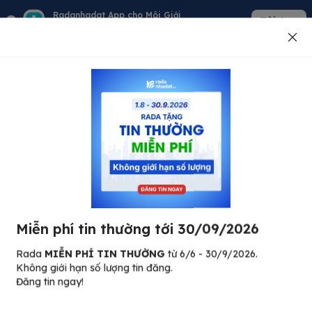
Radanhadat App cho Môi Giới
Tải App
Quản lý giỏ hàng - khách - tin đăng
Đăng tin
500
Lỗi máy chủ ⚠️
Đã xảy ra lỗi. Vui lòng thử lại sau.
Miễn phí tin thường tới 30/09/2026
C
Quay lại trang chủ
R
Rada
MIỄN PHÍ TIN THƯỜNG
từ 6/6 - 30/9/2026.
Không giới hạn số lượng tin đăng.
🏠
Đăng tin ngay!
ư.
Bi
nh
Bất động sản