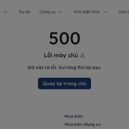
ê
Dự án
Công cụ
Kho kiến thức
Giới 
500
Lỗi máy chủ ⚠️
Đã xảy ra lỗi. Vui lòng thử lại sau.
Quay lại trang chủ
Mua bán
Mua bán chung cư