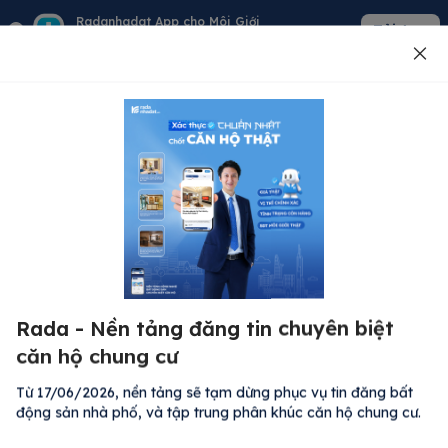
Radanhadat App cho Môi Giới
Tải App
Quản lý giỏ hàng - khách - tin đăng
Đăng tin
500
Lỗi máy chủ ⚠️
Đã xảy ra lỗi. Vui lòng thử lại sau.
Rada - Nền tảng đăng tin chuyên biệt
M
Quay lại trang chủ
căn hộ chung cư
R
Kh
Từ 17/06/2026, nền tảng sẽ tạm dừng phục vụ tin đăng bất
Đă
động sản nhà phố, và tập trung phân khúc căn hộ chung cư.
Bất động sản