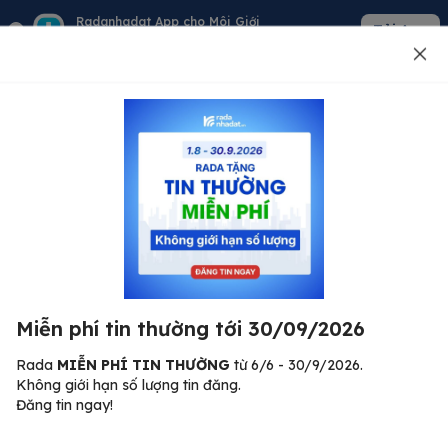
Radanhadat App cho Môi Giới
Tải App
Quản lý giỏ hàng - khách - tin đăng
Đăng tin
500
Lỗi máy chủ ⚠️
Đã xảy ra lỗi. Vui lòng thử lại sau.
Miễn phí tin thường tới 30/09/2026
C
Quay lại trang chủ
R
Rada
MIỄN PHÍ TIN THƯỜNG
từ 6/6 - 30/9/2026.
Không giới hạn số lượng tin đăng.
🏠
Đăng tin ngay!
ư.
Bi
nh
Bất động sản