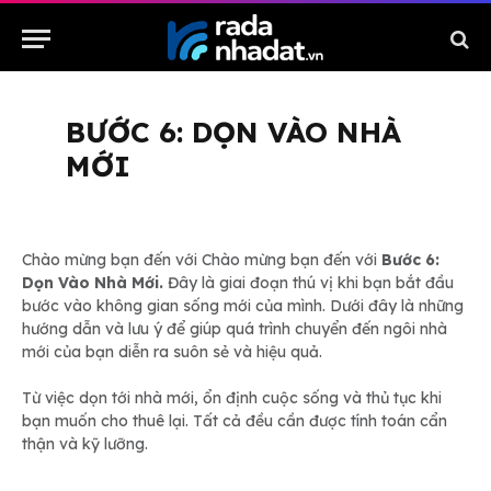
BƯỚC 6: DỌN VÀO NHÀ
MỚI
Chào mừng bạn đến với Chào mừng bạn đến với
Bước 6:
Dọn Vào Nhà Mới.
Đây là giai đoạn thú vị khi bạn bắt đầu
bước vào không gian sống mới của mình. Dưới đây là những
hướng dẫn và lưu ý để giúp quá trình chuyển đến ngôi nhà
mới của bạn diễn ra suôn sẻ và hiệu quả.
Từ việc dọn tới nhà mới, ổn định cuộc sống và thủ tục khi
bạn muốn cho thuê lại. Tất cả đều cần được tính toán cẩn
thận và kỹ lưỡng.