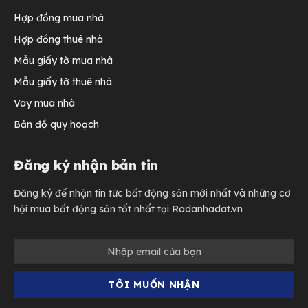
Hợp đồng mua nhà
Hợp đồng thuê nhà
Mẫu giấy tờ mua nhà
Mẫu giấy tờ thuê nhà
Vay mua nhà
Bản đồ quy hoạch
Đăng ký nhận bản tin
Đăng ký để nhận tin tức bất động sản mới nhất và những cơ
hội mua bất động sản tốt nhất tại Radanhadat.vn