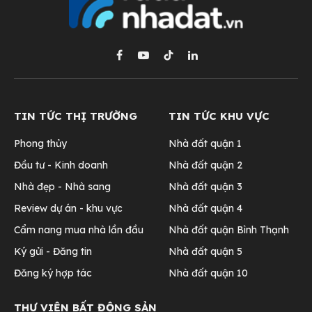
Facebook
YouTube
TikTok
LinkedIn
TIN TỨC THỊ TRƯỜNG
TIN TỨC KHU VỰC
Phong thủy
Nhà đất quận 1
Đầu tư - Kinh doanh
Nhà đất quận 2
Nhà đẹp - Nhà sang
Nhà đất quận 3
Review dự án - khu vực
Nhà đất quận 4
Cẩm nang mua nhà lần đầu
Nhà đất quận Bình Thạnh
Ký gửi - Đăng tin
Nhà đất quận 5
Đăng ký hợp tác
Nhà đất quận 10
THƯ VIỆN BẤT ĐỘNG SẢN