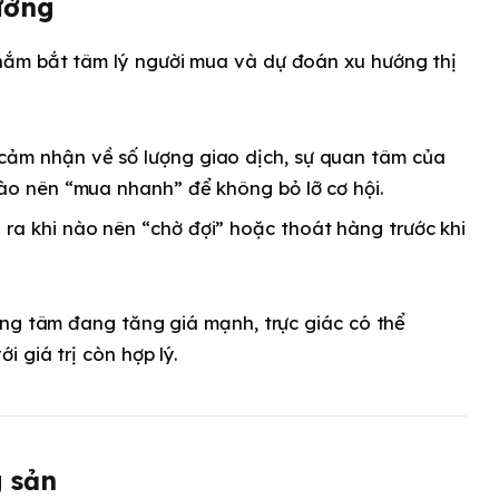
ường
nắm bắt tâm lý người mua và dự đoán xu hướng thị
cảm nhận về số lượng giao dịch, sự quan tâm của
nào nên “mua nhanh” để không bỏ lỡ cơ hội.
ra khi nào nên “chờ đợi” hoặc thoát hàng trước khi
ng tâm đang tăng giá mạnh, trực giác có thể
 giá trị còn hợp lý.
g sản