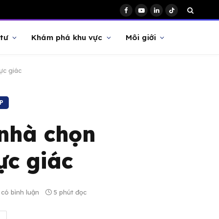
Facebook
YouTube
LinkedIn
TikTok
tư
Khám phá khu vực
Môi giới
ực giác
P
 nhà chọn
ực giác
có bình luận
5 phút đọc