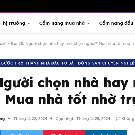
Thị trường
Cẩm nang mua nhà
Cẩm nang đầu 
chủ
»
Bài 7.5: Người chọn nhà hay nhà chọn người? Mua nhà tốt nhờ tr
7 BƯỚC TRỞ THÀNH NHÀ ĐẦU TƯ BẤT ĐỘNG SẢN CHUYÊN NGHIỆ
 Người chọn nhà hay
 Mua nhà tốt nhờ tr
ng
Tháng 11 22, 2024
Cập nhật:
Tháng 11 25, 2024
Không 