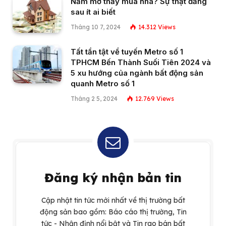
Nằm mơ thấy mua nhà? Sự thật đằng
sau ít ai biết
Tháng 10 7, 2024
14.312
Views
Tất tần tật về tuyến Metro số 1
TPHCM Bến Thành Suối Tiên 2024 và
5 xu hướng của ngành bất động sản
quanh Metro số 1
Tháng 2 5, 2024
12.769
Views
Đăng ký nhận bản tin
Cập nhật tin tức mới nhất về thị trường bất
động sản bao gồm: Báo cáo thị trường, Tin
tức - Nhận định nổi bật và Tin rao bán bất