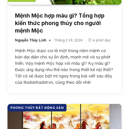
Mệnh Mộc hợp màu gì? Tổng hợp
kiến thức phong thủy cho người
mệnh Mộc
Nguyễn Thùy Linh
Tháng 2 19, 2024
6 phút đọc
Mệnh Mộc được coi là một trong năm mệnh cơ
bản đại diện cho sự ổn định, mạnh mẽ và sự phát
triển. Vậy mệnh Mộc hợp với màu gì? Kỵ màu gì?
Được ứng dụng như thế nào trong thiết kế nội thất?
Tất cả sẽ được bật mí ngay trong bài viết sau đây
của Radanhadat.vn, cùng theo dõi nhé!
PHONG THỦY BẤT ĐỘNG SẢN