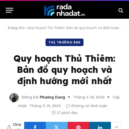
Trang chủ
»
Quy hoạch Thủ Thiêm: Bản đồ quy hoạch và định hướng mới nhất
THỊ TRƯỜNG BĐS
Quy hoạch Thủ Thiêm:
Bản đồ quy hoạch và
định hướng mới nhất
Đăng bởi
Phương Dung
Tháng 3 18, 2024
Cập
nhật:
Tháng 3 19, 2024
Không có bình luận
17 phút đọc
Chia