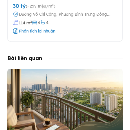
Keppel tại Quận 2
30 tỷ
(~259 triệu/m²)
Đường Võ Chí Công, Phường Bình Trưng Đông,
Quận 2, Thành phố Hồ Chí Minh
2
4
4
114 m
Phân tích lợi nhuận
Bài liên quan