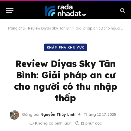
Trang chủ
»
Review Diyas Sky Tân Bình: Giải pháp an cư cho người có thu nhập thấp
KHÁM PHÁ KHU VỰC
Review Diyas Sky Tân
Bình: Giải pháp an cư
cho người có thu nhập
thấp
Đăng bởi
Nguyễn Thùy Linh
Tháng 12 17, 2025
Không có bình luận
12 phút đọc