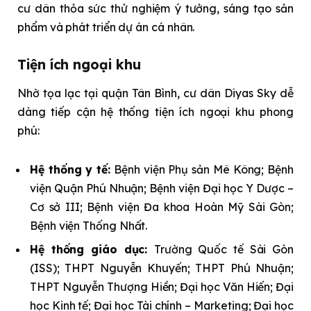
cư dân thỏa sức thử nghiệm ý tưởng, sáng tạo sản
phẩm và phát triển dự án cá nhân.
Tiện ích ngoại khu
Nhờ tọa lạc tại quận Tân Bình, cư dân Diyas Sky dễ
dàng tiếp cận hệ thống tiện ích ngoại khu phong
phú:
Hệ thống y tế:
Bệnh viện Phụ sản Mê Kông; Bệnh
viện Quận Phú Nhuận; Bệnh viện Đại học Y Dược –
Cơ sở III; Bệnh viện Đa khoa Hoàn Mỹ Sài Gòn;
Bệnh viện Thống Nhất.
Hệ thống giáo dục:
Trường Quốc tế Sài Gòn
(ISS); THPT Nguyễn Khuyến; THPT Phú Nhuận;
THPT Nguyễn Thượng Hiền; Đại học Văn Hiến; Đại
học Kinh tế; Đại học Tài chính – Marketing; Đại học