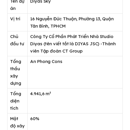
Tên dự
Diyas Sky
án
Vị trí
16 Nguyễn Đức Thuận, Phường 13, Quận
Tân Bình, TPHCM
Chủ
Công Ty Cổ Phần Phát Triển Nhà Studio
đầu tư
Diyas (tên viết tắt là DIYAS JSC) -Thành
viên Tập đoàn CT Group
Tổng
An Phong Cons
thầu
xây
dựng
Tổng
4.941,6 m²
diện
tích
Mật
60%
độ xây