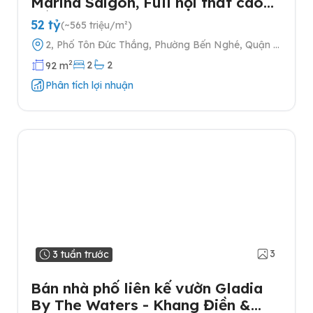
Marina Saigon, Full nội thất cao
cấp
52 tỷ
(~565 triệu/m²)
2, Phố Tôn Đức Thắng, Phường Bến Nghé, Quận 1,
Thành phố Hồ Chí Minh
2
2
2
92 m
Phân tích lợi nhuận
3
3 tuần trước
Bán nhà phố liên kế vườn Gladia
By The Waters - Khang Điền &