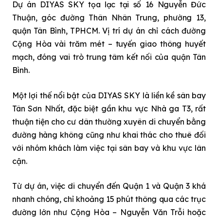
Dự án DIYAS SKY tọa lạc tại số 16 Nguyễn Đức
Thuận, góc đường Thân Nhân Trung, phường 13,
quận Tân Bình, TPHCM. Vị trí dự án chỉ cách đường
Cộng Hòa vài trăm mét – tuyến giao thông huyết
mạch, đóng vai trò trung tâm kết nối của quận Tân
Bình.
Một lợi thế nổi bật của DIYAS SKY là liền kề sân bay
Tân Sơn Nhất, đặc biệt gần khu vực Nhà ga T3, rất
thuận tiện cho cư dân thường xuyên di chuyển bằng
đường hàng không cũng như khai thác cho thuê đối
với nhóm khách làm việc tại sân bay và khu vực lân
cận.
Từ dự án, việc di chuyển đến Quận 1 và Quận 3 khá
nhanh chóng, chỉ khoảng 15 phút thông qua các trục
đường lớn như Cộng Hòa – Nguyễn Văn Trỗi hoặc