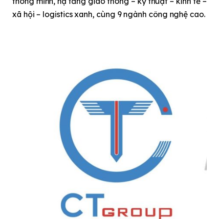
thông minh, hạ tầng giao thông – kỹ thuật – kinh tế –
xã hội – logistics xanh, cùng 9 ngành công nghệ cao.