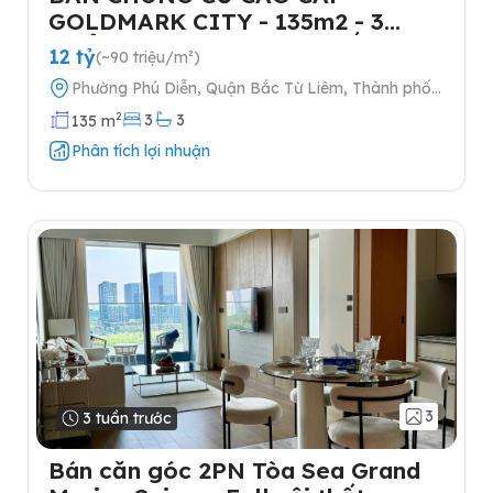
GOLDMARK CITY - 135m2 - 3
NGỦ-TẶNG FULL NỘI THẤT- 2
12 tỷ
(~90 triệu/m²)
SLOT Ô TÔ
Phường Phú Diễn, Quận Bắc Từ Liêm, Thành phố
Hà Nội
2
3
3
135 m
Phân tích lợi nhuận
3
3 tuần trước
Bán căn góc 2PN Tòa Sea Grand