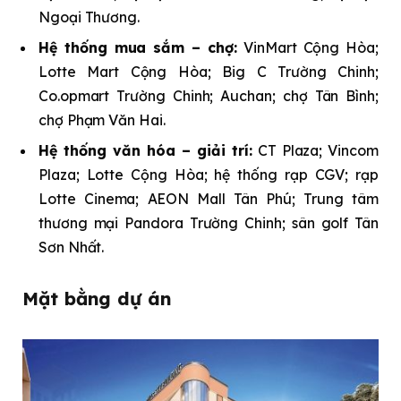
Ngoại Thương.
Hệ thống mua sắm – chợ:
VinMart Cộng Hòa;
Lotte Mart Cộng Hòa; Big C Trường Chinh;
Co.opmart Trường Chinh; Auchan; chợ Tân Bình;
chợ Phạm Văn Hai.
Hệ thống văn hóa – giải trí:
CT Plaza; Vincom
Plaza; Lotte Cộng Hòa; hệ thống rạp CGV; rạp
Lotte Cinema; AEON Mall Tân Phú; Trung tâm
thương mại Pandora Trường Chinh; sân golf Tân
Sơn Nhất.
Mặt bằng dự án