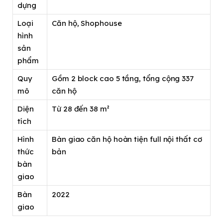
dựng
Loại
Căn hộ, Shophouse
hình
sản
phẩm
Quy
Gồm 2 block cao 5 tầng, tổng cộng 337
mô
căn hộ
Diện
Từ 28 đến 38 m²
tích
Hình
Bàn giao căn hộ hoàn tiện full nội thất cơ
thức
bản
bàn
giao
Bàn
2022
giao