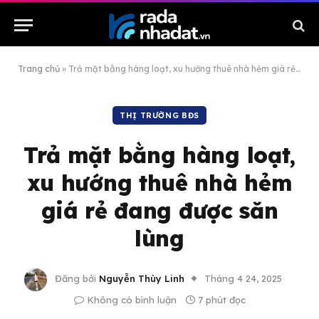
Trang chủ
»
Trả mặt bằng hàng loạt, xu hướng thuê nhà hẻm giá rẻ đang được săn lùng
THỊ TRƯỜNG BĐS
Trả mặt bằng hàng loạt,
xu hướng thuê nhà hẻm
giá rẻ đang được săn
lùng
Đăng bởi
Nguyễn Thùy Linh
Tháng 4 24, 2025
Không có bình luận
7 phút đọc