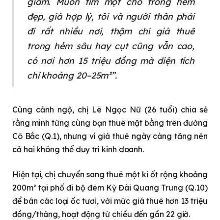
giảm. Muốn tìm một chỗ trong hẻm
đẹp, giá hợp lý, tôi và người thân phải
đi rất nhiều nơi, thậm chí giá thuê
trong hẻm sâu hay cụt cũng vẫn cao,
có nơi hơn 15 triệu đồng mà diện tích
chỉ khoảng 20–25m²”.
Cùng cảnh ngộ, chị Lê Ngọc Nữ (26 tuổi) chia sẻ
rằng mình từng cùng bạn thuê mặt bằng trên đường
Cô Bắc (Q.1), nhưng vì giá thuê ngày càng tăng nên
cả hai không thể duy trì kinh doanh.
Hiện tại, chị chuyển sang thuê một ki ốt rộng khoảng
200m² tại phố đi bộ đêm Kỳ Đài Quang Trung (Q.10)
để bán các loại ốc tươi, với mức giá thuê hơn 13 triệu
đồng/tháng, hoạt động từ chiều đến gần 22 giờ.