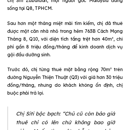
chị Siti Zubaidah, một người gốc Malaysia đang
sống tại Q8, TPHCM.
Sau hơn một tháng miệt mài tìm kiếm, chị đã thuê
được một căn nhà nhỏ trong hẻm 763B Cách Mạng
Tháng 8, Q10, với diện tích tầng trệt hơn 40m², chi
phí gần 8 triệu đồng/tháng để kinh doanh dịch vụ
gội đầu dưỡng sinh.
Trước đó, chị từng thuê mặt bằng rộng 70m² trên
đường Nguyễn Thiện Thuật (Q3) với giá hơn 30 triệu
đồng/tháng, nhưng do khách không ổn định, chị
buộc phải trả lại.
Chị Siti bộc bạch: “Chủ cũ còn bảo giá
thuê chỉ có lên chứ không bao giờ