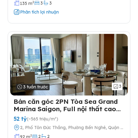
Hà Nội
2
3
3
135 m
Phân tích lợi nhuận
3
3 tuần trước
Bán căn góc 2PN Tòa Sea Grand
Marina Saigon, Full nội thất cao
cấp
52 tỷ
(~565 triệu/m²)
2, Phố Tôn Đức Thắng, Phường Bến Nghé, Quận 1,
Thành phố Hồ Chí Minh
2
2
2
92 m