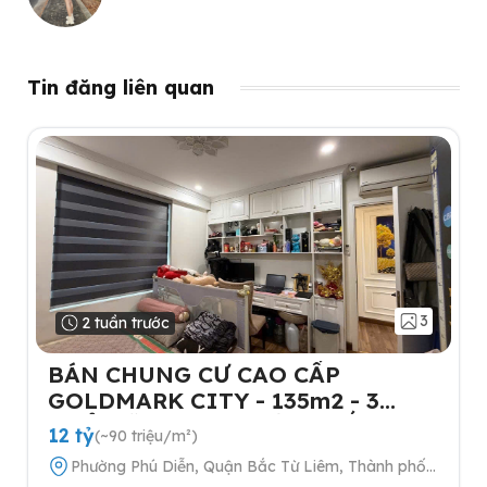
Tin đăng liên quan
3
2 tuần trước
BÁN CHUNG CƯ CAO CẤP
GOLDMARK CITY - 135m2 - 3
NGỦ-TẶNG FULL NỘI THẤT- 2
12 tỷ
(~90 triệu/m²)
SLOT Ô TÔ
Phường Phú Diễn, Quận Bắc Từ Liêm, Thành phố