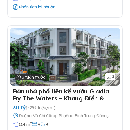
Phân tích lợi nhuận
3
3 tuần trước
Bán nhà phố liên kế vườn Gladia
By The Waters - Khang Điền &
Keppel tại Quận 2
30 tỷ
(~259 triệu/m²)
Đường Võ Chí Công, Phường Bình Trưng Đông,
Quận 2, Thành phố Hồ Chí Minh
2
4
4
114 m