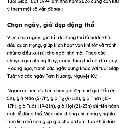
Tuổi Giáp Tuất 1994 làm nhà năm 2026 cũng cần lưu
ý thêm một số vấn đề sau:
Chọn ngày, giờ đẹp động thổ
Việc chọn ngày, giờ tốt để động thổ là bước khởi
đầu quan trọng, giúp kích hoạt vận khí tốt và tránh
những điều xui rủi cho ngôi nhà mới. Theo các
chuyên gia phong thủy, ngày động thổ nên là ngày
Hoàng đạo, tránh các ngày xung khắc với tuổi Giáp
Tuất và các ngày Tam Nương, Nguyệt Kỵ.
Ngoài ra, nên ưu tiên chọn giờ đẹp như giờ Dần (3-
5h), giờ Mão (5-7h), giờ Tỵ (9-11h), giờ Thân (15-
17h), giờ Tuất (19-21h), giờ Hợi (21-23h) để tiến hành
nghi lễ động thổ. Việc này không chỉ mang ý nghĩa
tâm linh mà còn giúp gia chủ an tâm, tạo khởi đầu