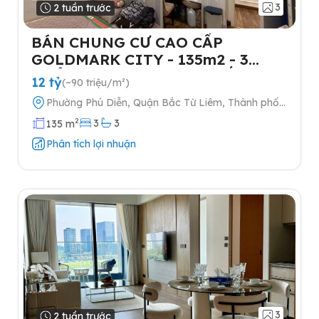
3
2 tuần trước
BÁN CHUNG CƯ CAO CẤP
GOLDMARK CITY - 135m2 - 3
NGỦ-TẶNG FULL NỘI THẤT- 2
12 tỷ
(~90 triệu/m²)
SLOT Ô TÔ
Phường Phú Diễn, Quận Bắc Từ Liêm, Thành phố
Hà Nội
2
3
3
135 m
Phân tích lợi nhuận
3
2 tuần trước