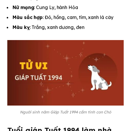
Nữ mạng
: Cung Ly, hành Hỏa
Màu sắc hợp
: Đỏ, hồng, cam, tím, xanh lá cây
Màu kỵ
: Trắng, xanh dương, đen
Người sinh năm Giáp Tuất 1994 cầm tinh con Chó
Tuổi giáp Tuất 1994 làm nhà