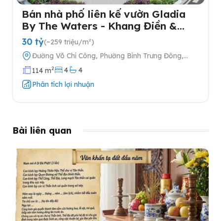
Bán nhà phố liên kế vườn Gladia
By The Waters - Khang Điền &
Keppel tại Quận 2
30 tỷ
(~259 triệu/m²)
Đường Võ Chí Công, Phường Bình Trưng Đông,
Quận 2, Thành phố Hồ Chí Minh
2
4
4
114 m
Phân tích lợi nhuận
Bài liên quan