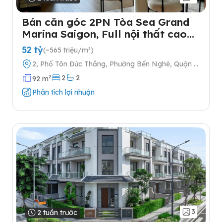
Bán căn góc 2PN Tòa Sea Grand
Marina Saigon, Full nội thất cao
cấp
52 tỷ
(~565 triệu/m²)
2, Phố Tôn Đức Thắng, Phường Bến Nghé, Quận 1,
Thành phố Hồ Chí Minh
2
2
2
92 m
Phân tích lợi nhuận
3
2 tuần trước