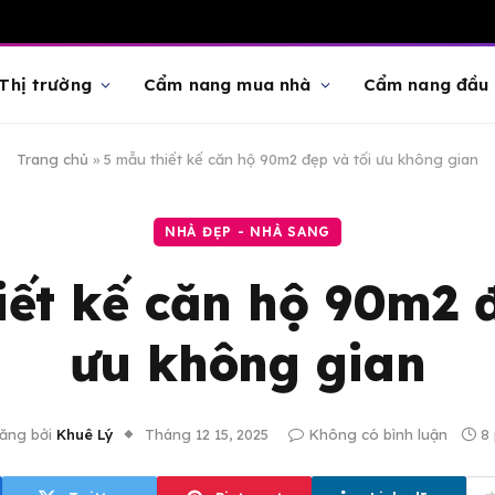
Thị trường
Cẩm nang mua nhà
Cẩm nang đầu 
Trang chủ
»
5 mẫu thiết kế căn hộ 90m2 đẹp và tối ưu không gian
NHÀ ĐẸP - NHÀ SANG
iết kế căn hộ 90m2 đ
ưu không gian
ăng bởi
Khuê Lý
Tháng 12 15, 2025
Không có bình luận
8