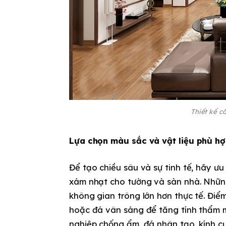
Thiết kế c
Lựa chọn màu sắc và vật liệu phù h
Để tạo chiều sâu và sự tinh tế, hãy ưu
xám nhạt cho tường và sàn nhà. Nhữn
không gian trông lớn hơn thực tế. Điể
hoặc đá vân sáng để tăng tính thẩm m
nghiệp chống ẩm, đá nhân tạo, kính cư