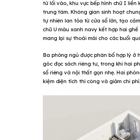
từ lối vào, khu vực bếp hình chữ I liề
trung tâm. Không gian sinh hoạt chun
tự nhiên lan tỏa từ cửa sổ lớn, tạo c
chữ U màu xanh navy kết hợp hai ghế đ
mang lại sự thoải mái cho các buổi qu
Ba phòng ngủ được phân bổ hợp lý ở ha
góc đọc sách riêng tư, trong khi hai 
sổ riêng và nội thất gọn nhẹ. Hai phòn
kiệm diện tích thi công và giảm chi phí