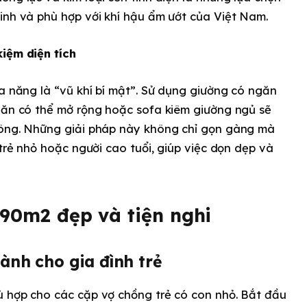
inh và phù hợp với khí hậu ẩm ướt của Việt Nam.
kiệm diện tích
đa năng là “vũ khí bí mật”. Sử dụng giường có ngăn
n ăn có thể mở rộng hoặc sofa kiêm giường ngủ sẽ
uông. Những giải pháp này không chỉ gọn gàng mà
 trẻ nhỏ hoặc người cao tuổi, giúp việc dọn dẹp và
 90m2 đẹp và tiện nghi
dành cho gia đình trẻ
ù hợp cho các cặp vợ chồng trẻ có con nhỏ. Bắt đầu