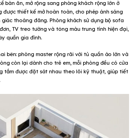
n kề bàn ăn, mở rộng sang phòng khách rộng lớn ở
g được thiết kế mở hoàn toàn, cho phép ánh sáng
ảm giác thoáng đãng. Phòng khách sử dụng bộ sofa
ơn, TV treo tường và tông màu trung tính hiện đại,
ây quần gia đình.
i bên: phòng master rộng rãi với tủ quần áo lớn và
phòng còn lại dành cho trẻ em, mỗi phòng đều có cửa
g tắm được đặt sát nhau theo lõi kỹ thuật, giúp tiết
.