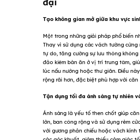
đại
Tạo không gian mở giữa khu vực sin
Một trong những giải pháp phổ biến nh
Thay vì sử dụng các vách tường cứng 
tự do, tăng cường sự lưu thông không 
đảo kiêm bàn ăn ở vị trí trung tâm, g
lúc nấu nướng hoặc thư giãn. Điều này
rộng rãi hơn, đặc biệt phù hợp với căn
Tận dụng tối đa ánh sáng tự nhiên v
Ánh sáng là yếu tố then chốt giúp că
lớn, ban công rộng và sử dụng rèm cửa
với gương phản chiếu hoặc vách kính 
các góc khuất, giảm thiểu cảm giác tố