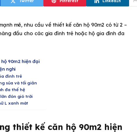
Twitter
Pinterest
LinkedIn
mạnh mẽ, nhu cầu về thiết kế căn hộ 90m2 có từ 2 –
hàng đầu cho các gia đình trẻ hoặc hộ gia đình đa
 hộ 90m2 hiện đại
ện nghi
ia đình trẻ
g sủa và tối giản
nh đa thế hệ
ớn đón gió trời
hữ L xanh mát
ng thiết kế căn hộ 90m2 hiện