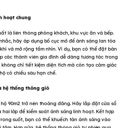
h hoạt chung
ất là liên thông phòng khách, khu vực ăn và bếp.
nhắc, hãy áp dụng bố cục mở để ánh sáng lan tỏa
khí và mở rộng tầm nhìn. Ví dụ, bạn có thể đặt bàn
iúp các thành viên gia đình dễ dàng tương tác trong
 không chỉ tiết kiệm diện tích mà còn tạo cảm giác
 hộ có chiều sâu hạn chế.
à hệ thống thông gió
n hộ 90m2 trở nên thoáng đãng. Hãy lắp đặt cửa sổ
 hai lớp để kiểm soát ánh sáng linh hoạt. Kết hợp
trong suốt, bạn có thể khuếch tán ánh sáng vào
i tăm. Hơn nữa, hệ thống thông gió tự nhiên qua