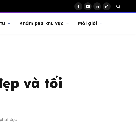
Facebook
YouTube
LinkedIn
TikTok
tư
Khám phá khu vực
Môi giới
ẹp và tối
 phút đọc