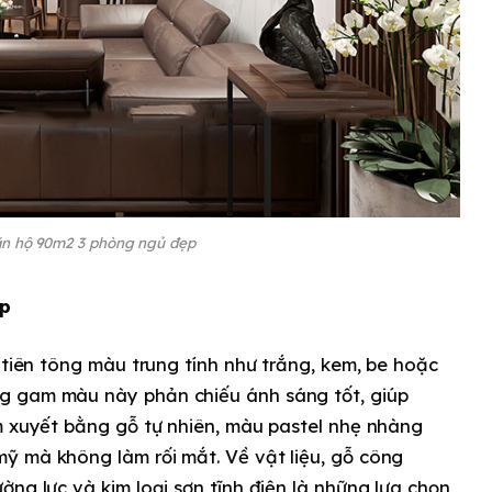
ăn hộ 90m2 3 phòng ngủ đẹp
ợp
 tiên tông màu trung tính như trắng, kem, be hoặc
g gam màu này phản chiếu ánh sáng tốt, giúp
m xuyết bằng gỗ tự nhiên, màu pastel nhẹ nhàng
ỹ mà không làm rối mắt. Về vật liệu, gỗ công
ờng lực và kim loại sơn tĩnh điện là những lựa chọn