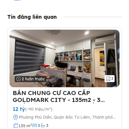
Tin đăng liên quan
3
2 tuần trước
BÁN CHUNG CƯ CAO CẤP
GOLDMARK CITY - 135m2 - 3
NGỦ-TẶNG FULL NỘI THẤT- 2
12 tỷ
(~90 triệu/m²)
SLOT Ô TÔ
Phường Phú Diễn, Quận Bắc Từ Liêm, Thành phố
Hà Nội
2
3
3
135 m