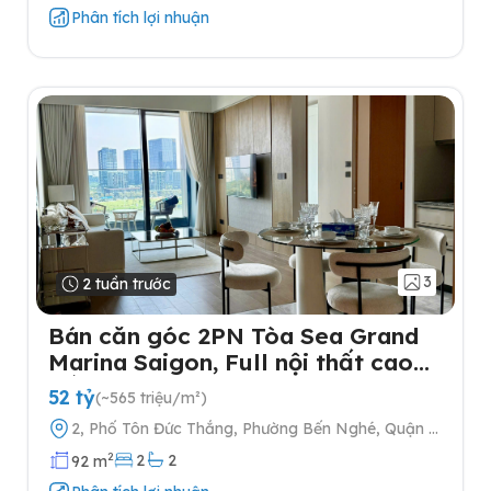
Phân tích lợi nhuận
3
2 tuần trước
Bán căn góc 2PN Tòa Sea Grand
Marina Saigon, Full nội thất cao
cấp
52 tỷ
(~565 triệu/m²)
2, Phố Tôn Đức Thắng, Phường Bến Nghé, Quận 1,
Thành phố Hồ Chí Minh
2
2
2
92 m