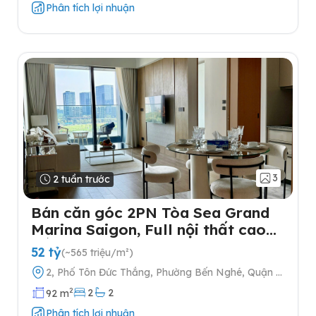
Phân tích lợi nhuận
3
2 tuần trước
Bán căn góc 2PN Tòa Sea Grand
Marina Saigon, Full nội thất cao
cấp
52 tỷ
(~565 triệu/m²)
2, Phố Tôn Đức Thắng, Phường Bến Nghé, Quận 1,
Thành phố Hồ Chí Minh
2
2
2
92 m
Phân tích lợi nhuận