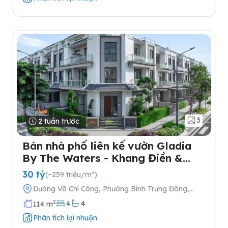
3
2 tuần trước
Bán nhà phố liên kế vườn Gladia
By The Waters - Khang Điền &
Keppel tại Quận 2
30 tỷ
(~259 triệu/m²)
Đường Võ Chí Công, Phường Bình Trưng Đông,
Quận 2, Thành phố Hồ Chí Minh
2
4
4
114 m
Phân tích lợi nhuận