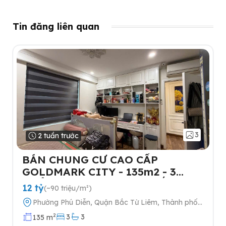
Tin đăng liên quan
3
2 tuần trước
BÁN CHUNG CƯ CAO CẤP
GOLDMARK CITY - 135m2 - 3
NGỦ-TẶNG FULL NỘI THẤT- 2
12 tỷ
(~90 triệu/m²)
SLOT Ô TÔ
Phường Phú Diễn, Quận Bắc Từ Liêm, Thành phố
Hà Nội
2
3
3
135 m