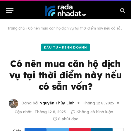
Trang chủ
»
Có nên mua căn hộ dịch vụ tại thời điểm này nếu có sẵn vốn?
ĐẦU TƯ - KINH DOANH
Có nên mua căn hộ dịch
vụ tại thời điểm này nếu
có sẵn vốn?
Đăng bởi
Nguyễn Thùy Linh
Tháng 12 8, 2025
Cập nhật:
Tháng 12 8, 2025
Không có bình luận
8 phút đọc
Chia