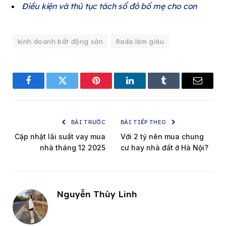
Điều kiện và thủ tục tách sổ đỏ bố mẹ cho con
kinh doanh bất động sản
Rada làm giàu
Facebook
Twitter
Pinterest
LinkedIn
Tumblr
Email
BÀI TRƯỚC
BÀI TIẾP THEO
Cập nhật lãi suất vay mua
Với 2 tỷ nên mua chung
nhà tháng 12 2025
cư hay nhà đất ở Hà Nội?
Nguyễn Thùy Linh