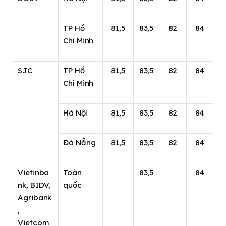
TP Hồ
81,5
83,5
82
84
Chí Minh
SJC
TP Hồ
81,5
83,5
82
84
Chí Minh
Hà Nội
81,5
83,5
82
84
Đà Nẵng
81,5
83,5
82
84
Vietinba
Toàn
83,5
84
nk, BIDV,
quốc
Agribank
,
Vietcom