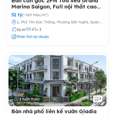
Bán căn góc 2PN Tòa Sea Grand
Marina Saigon, Full nội thất cao
cấp
52 tỷ
(~565 triệu/m²)
2, Phố Tôn Đức Thắng, Phường Bến Nghé, Quận 1,
Thành phố Hồ Chí Minh
2
2
2
92 m
Phân tích lợi nhuận
3
2 tuần trước
Bán nhà phố liên kế vườn Gladia