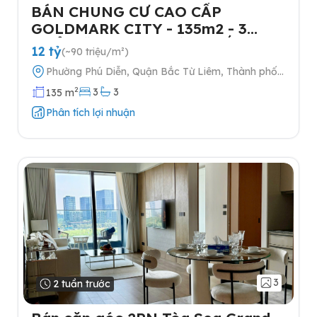
BÁN CHUNG CƯ CAO CẤP
GOLDMARK CITY - 135m2 - 3
NGỦ-TẶNG FULL NỘI THẤT- 2
12 tỷ
(~90 triệu/m²)
SLOT Ô TÔ
Phường Phú Diễn, Quận Bắc Từ Liêm, Thành phố
Hà Nội
2
3
3
135 m
Phân tích lợi nhuận
3
2 tuần trước