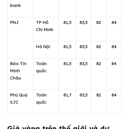
bank
PNJ
TP Hồ
81,5
83,5
82
84
Chí Minh
Hà Nội
81,5
83,5
82
84
Bảo Tín
Toàn
81,5
83,5
82
84
Minh
quốc
Châu
Phú Quý
Toàn
81,7
83,5
82
84
SJC
quốc
Giá vàng trên thế giới và dự