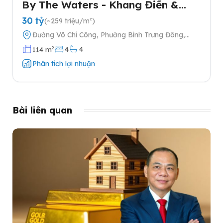
By The Waters - Khang Điền &
Keppel tại Quận 2
30 tỷ
(~259 triệu/m²)
Đường Võ Chí Công, Phường Bình Trưng Đông,
Quận 2, Thành phố Hồ Chí Minh
2
4
4
114 m
Phân tích lợi nhuận
Bài liên quan