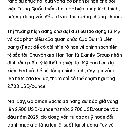
rằng sự phục hồi của vàng có phần bị hạn chế bởi
việc Trung Quốc triển khai các biện pháp kích thích,
hướng dòng vốn đầu tư vào thị trường chứng khoán.
Thị trường hiện đang chờ đợi dữ liệu lao động từ Mỹ
và các phát biểu của quan chức Cục Dự trữ Liên
bang (Fed) để có cái nhìn rõ hơn về chính sách tiền
tệ sắp tới. Chuyên gia Han Tan từ Exinity Group nhận
định rằng nếu tỷ lệ thất nghiệp tại Mỹ cao hơn dự
kiến, Fed có thể nới lỏng chính sách, đẩy giá vàng
lên mức cao kỷ lục, thậm chí có thể chạm ngưỡng
2.700 USD/ounce.
Mới đây, Goldman Sachs đã nâng dự báo giá vàng
lên 2.900 USD/ounce từ mức 2.700 USD/ounce vào
đầu năm 2025, do dòng vốn từ các quỹ hoán đổi
danh mục gia tăng khi lãi suất tại phương Tây và