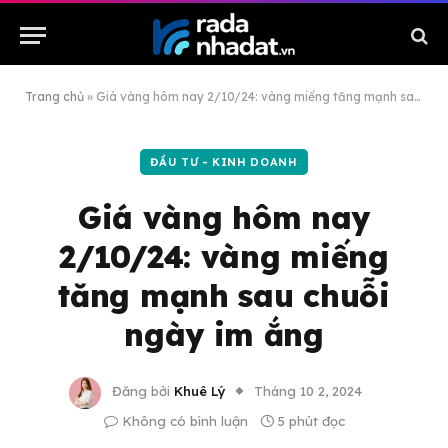
Trang chủ
»
Giá vàng hôm nay 2/10/24: vàng miếng tăng mạnh sau chuỗi ngày im ắng
ĐẦU TƯ - KINH DOANH
Giá vàng hôm nay
2/10/24: vàng miếng
tăng mạnh sau chuỗi
ngày im ắng
Đăng bởi
Khuê Lý
Tháng 10 2, 2024
Không có bình luận
5 phút đọc