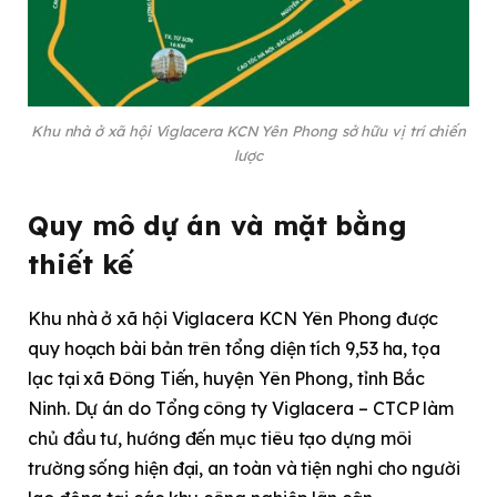
Khu nhà ở xã hội Viglacera KCN Yên Phong sở hữu vị trí chiến
lược
Quy mô dự án và mặt bằng
thiết kế
Khu nhà ở xã hội Viglacera KCN Yên Phong được
quy hoạch bài bản trên tổng diện tích 9,53 ha, tọa
lạc tại xã Đông Tiến, huyện Yên Phong, tỉnh Bắc
Ninh. Dự án do Tổng công ty Viglacera – CTCP làm
chủ đầu tư, hướng đến mục tiêu tạo dựng môi
trường sống hiện đại, an toàn và tiện nghi cho người