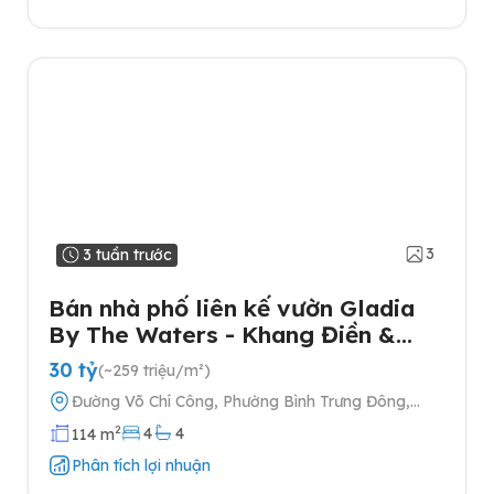
3
3 tuần trước
Bán nhà phố liên kế vườn Gladia
By The Waters - Khang Điền &
Keppel tại Quận 2
30 tỷ
(~259 triệu/m²)
Đường Võ Chí Công, Phường Bình Trưng Đông,
Quận 2, Thành phố Hồ Chí Minh
2
4
4
114 m
Phân tích lợi nhuận