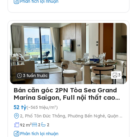
Phân tích lợi nhuận
3
3 tuần trước
Bán căn góc 2PN Tòa Sea Grand
Marina Saigon, Full nội thất cao
cấp
52 tỷ
(~565 triệu/m²)
2, Phố Tôn Đức Thắng, Phường Bến Nghé, Quận 1,
Thành phố Hồ Chí Minh
2
2
2
92 m
Phân tích lợi nhuận