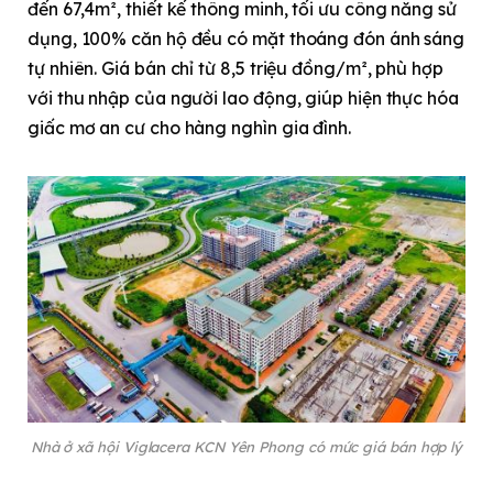
đến 67,4m², thiết kế thông minh, tối ưu công năng sử
dụng, 100% căn hộ đều có mặt thoáng đón ánh sáng
tự nhiên. Giá bán chỉ từ 8,5 triệu đồng/m², phù hợp
với thu nhập của người lao động, giúp hiện thực hóa
giấc mơ an cư cho hàng nghìn gia đình.
Nhà ở xã hội Viglacera KCN Yên Phong có mức giá bán hợp lý