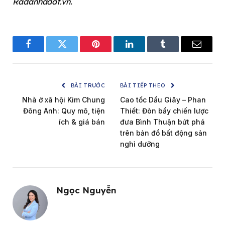
Radanhadat.vn.
Facebook
Twitter
Pinterest
LinkedIn
Tumblr
Email
BÀI TRƯỚC
BÀI TIẾP THEO
Nhà ở xã hội Kim Chung
Cao tốc Dầu Giây – Phan
Đông Anh: Quy mô, tiện
Thiết: Đòn bẩy chiến lược
ích & giá bán
đưa Bình Thuận bứt phá
trên bản đồ bất động sản
nghỉ dưỡng
Ngọc Nguyễn