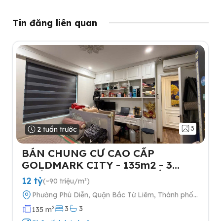
Tin đăng liên quan
3
2 tuần trước
BÁN CHUNG CƯ CAO CẤP
GOLDMARK CITY - 135m2 - 3
NGỦ-TẶNG FULL NỘI THẤT- 2
12 tỷ
(~90 triệu/m²)
SLOT Ô TÔ
Phường Phú Diễn, Quận Bắc Từ Liêm, Thành phố
Hà Nội
2
3
3
135 m