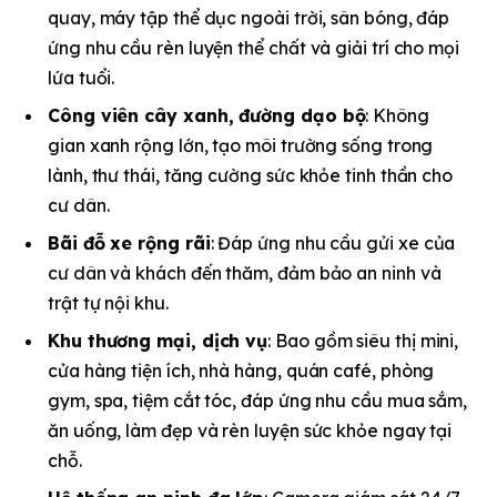
quay, máy tập thể dục ngoài trời, sân bóng, đáp
ứng nhu cầu rèn luyện thể chất và giải trí cho mọi
lứa tuổi.
Công viên cây xanh, đường dạo bộ
: Không
gian xanh rộng lớn, tạo môi trường sống trong
lành, thư thái, tăng cường sức khỏe tinh thần cho
cư dân.
Bãi đỗ xe rộng rãi
: Đáp ứng nhu cầu gửi xe của
cư dân và khách đến thăm, đảm bảo an ninh và
trật tự nội khu.
Khu thương mại, dịch vụ
: Bao gồm siêu thị mini,
cửa hàng tiện ích, nhà hàng, quán café, phòng
gym, spa, tiệm cắt tóc, đáp ứng nhu cầu mua sắm,
ăn uống, làm đẹp và rèn luyện sức khỏe ngay tại
chỗ.