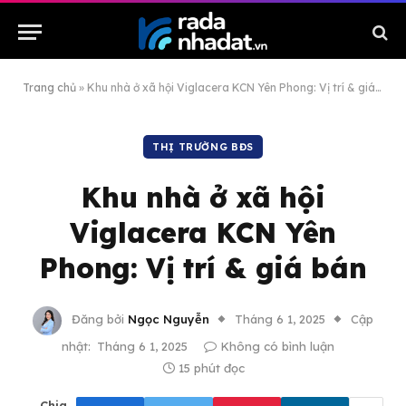
Trang chủ
»
Khu nhà ở xã hội Viglacera KCN Yên Phong: Vị trí & giá bán
THỊ TRƯỜNG BĐS
Khu nhà ở xã hội
Viglacera KCN Yên
Phong: Vị trí & giá bán
Đăng bởi
Ngọc Nguyễn
Tháng 6 1, 2025
Cập
nhật:
Tháng 6 1, 2025
Không có bình luận
15 phút đọc
Chia