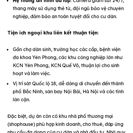
Hệ thống an ninh đa lớp
: Camera giám sát 24/7,
thang máy sử dụng thẻ từ, đội ngũ bảo vệ chuyên
nghiệp, đảm bảo an toàn tuyệt đối cho cư dân.
Tiện ích ngoại khu liên kết thuận tiện
:
Gần chợ dân sinh, trường học các cấp, bệnh viện
đa khoa Yên Phong, các khu công nghiệp lớn như
KCN Yên Phong, KCN Quế Võ, thuận lợi cho sinh
hoạt và làm việc.
Vị trí sát Quốc lộ 18, dễ dàng di chuyển đến thành
phố Bắc Ninh, sân bay Nội Bài, Hà Nội và các tỉnh
lân cận.
Đặc biệt, dự án còn có khu nhà phố thương mại
(shophouse) phù hợp kinh doanh, cho thuê, đáp ứng
nhu cầu đa dạng của cư dân và nhà đầu tư. Nhờ quy