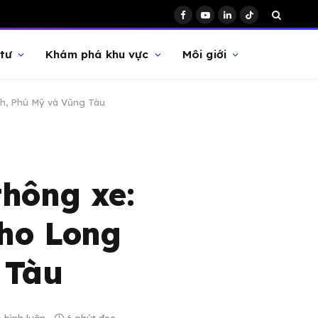
Facebook
YouTube
LinkedIn
TikTok
tư
Khám phá khu vực
Môi giới
nh, Phú Mỹ và Vũng Tàu
thông xe:
cho Long
 Tàu