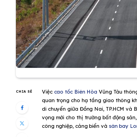
Việc
cao tốc Biên Hòa
Vũng Tàu thông
CHIA SẺ
quan trọng cho hạ tầng giao thông kh
di chuyển giữa Đồng Nai, TP.HCM và B
vọng mới cho thị trường bất động sản,
công nghiệp, cảng biển và
sân bay L