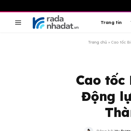
Trang tin
Trang chủ
»
Cao tốc B
Cao tốc 
Động lự
Thà