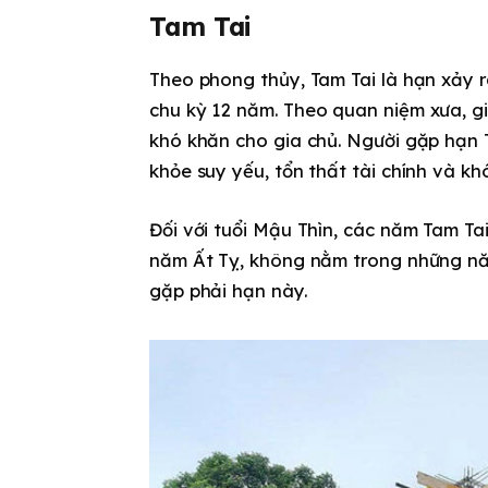
Tam Tai
Theo phong thủy, Tam Tai là hạn xảy ra
chu kỳ 12 năm.
Theo quan niệm xưa, g
khó khăn cho gia chủ. Người gặp hạn T
khỏe suy yếu, tổn thất tài chính và kh
Đối với tuổi Mậu Thìn, các năm Tam Ta
năm Ất Tỵ, không nằm trong những năm
gặp phải hạn này.