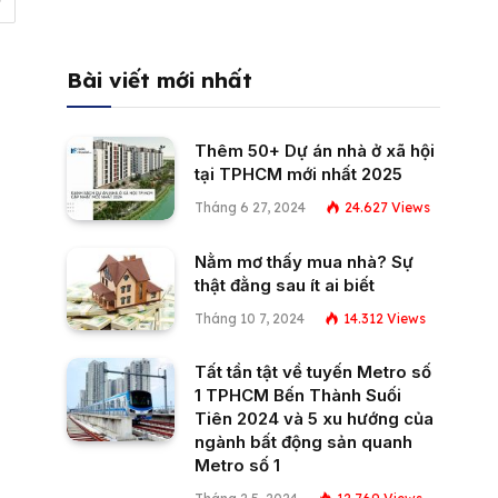
Bài viết mới nhất
Thêm 50+ Dự án nhà ở xã hội
tại TPHCM mới nhất 2025
Tháng 6 27, 2024
24.627
Views
Nằm mơ thấy mua nhà? Sự
thật đằng sau ít ai biết
Tháng 10 7, 2024
14.312
Views
Tất tần tật về tuyến Metro số
1 TPHCM Bến Thành Suối
Tiên 2024 và 5 xu hướng của
ngành bất động sản quanh
Metro số 1