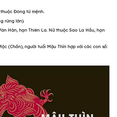
 thuộc Đông tứ mệnh.
 rừng lớn).
ân Hán, hạn Thiên La. Nữ thuộc Sao La Hầu, hạn
c (Chấn), người tuổi Mậu Thìn hợp với các con số: