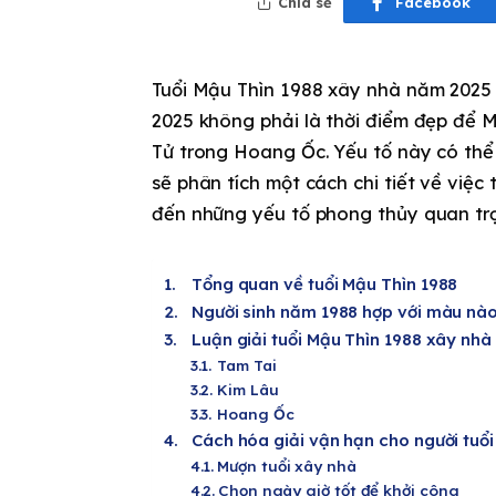
Chia sẻ
Facebook
Tuổi Mậu Thìn 1988 xây nhà năm 2025
2025 không phải là thời điểm đẹp để
Tử trong Hoang Ốc. Yếu tố này có thể
sẽ phân tích một cách chi tiết về việc
đến những yếu tố phong thủy quan trọ
Tổng quan về tuổi Mậu Thìn 1988
Người sinh năm 1988 hợp với màu nà
Luận giải tuổi Mậu Thìn 1988 xây nh
Tam Tai
Kim Lâu
Hoang Ốc
Cách hóa giải vận hạn cho người tuổ
Mượn tuổi xây nhà
Chọn ngày giờ tốt để khởi công