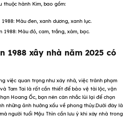
u thuộc hành Kim, bao gồm:
 1988: Màu đen, xanh dương, xanh lục.
 1988: Màu đỏ, cam, trắng, xám, bạc.
ìn 1988 xây nhà năm 2025 có
ng việc quan trọng như xây nhà, việc tránh phạm
à Tam Tai là rất cần thiết để bảo vệ tài lộc, vận
 hạn Hoang Ốc, bạn nên cân nhắc lùi lại để chọn
nh những ảnh hưởng xấu về phong thủy.Dưới đây là
n mà người tuổi Mậu Thìn cần lưu ý khi xây nhà trong