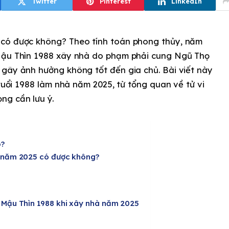
Twitter
Pinterest
LinkedIn
 có được không? Theo tính toán phong thủy, năm
 Mậu Thìn 1988 xây nhà do phạm phải cung Ngũ Thọ
 gây ảnh hưởng không tốt đến gia chủ. Bài viết này
 tuổi 1988 làm nhà năm 2025, từ tổng quan về tử vi
ng cần lưu ý.
o?
à năm 2025 có được không?
i Mậu Thìn 1988 khi xây nhà năm 2025