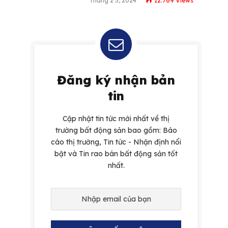
Tháng 2 5, 2024
12.769
Views
Đăng ký nhận bản
tin
Cập nhật tin tức mới nhất về thị
trường bất động sản bao gồm: Báo
cáo thị trường, Tin tức - Nhận định nổi
bật và Tin rao bán bất động sản tốt
nhất.