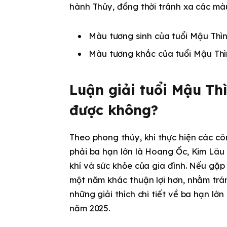
hành Thủy, đồng thời tránh xa các mà
Màu tương sinh của tuổi Mậu Thìn
Màu tương khắc của tuổi Mậu Thìn
Luận giải tuổi Mậu Th
được không?
Theo phong thủy, khi thực hiện các cô
phải ba hạn lớn là Hoang Ốc, Kim Lâu v
khí và sức khỏe của gia đình. Nếu gặp
một năm khác thuận lợi hơn, nhằm trá
những giải thích chi tiết về ba hạn lớ
năm 2025.