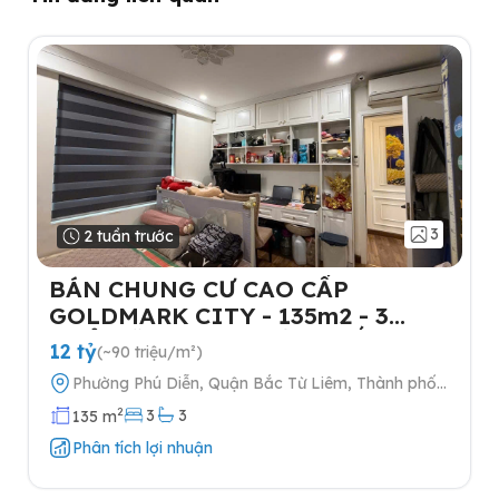
3
2 tuần trước
BÁN CHUNG CƯ CAO CẤP
GOLDMARK CITY - 135m2 - 3
NGỦ-TẶNG FULL NỘI THẤT- 2
12 tỷ
(~90 triệu/m²)
SLOT Ô TÔ
Phường Phú Diễn, Quận Bắc Từ Liêm, Thành phố
Hà Nội
2
3
3
135 m
Phân tích lợi nhuận