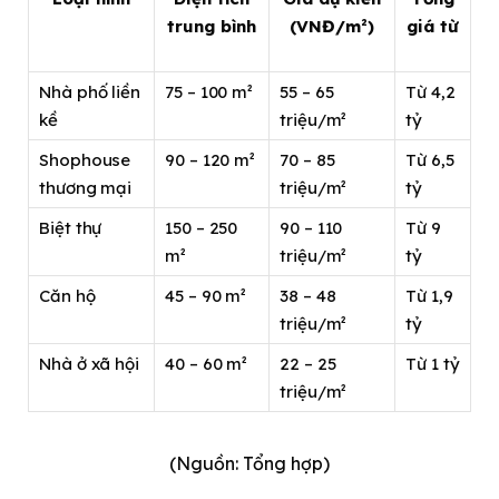
trung bình
(VNĐ/m²)
giá từ
Nhà phố liền
75 – 100 m²
55 – 65
Từ 4,2
kề
triệu/m²
tỷ
Shophouse
90 – 120 m²
70 – 85
Từ 6,5
thương mại
triệu/m²
tỷ
Biệt thự
150 – 250
90 – 110
Từ 9
m²
triệu/m²
tỷ
Căn hộ
45 – 90 m²
38 – 48
Từ 1,9
triệu/m²
tỷ
Nhà ở xã hội
40 – 60 m²
22 – 25
Từ 1 tỷ
triệu/m²
(Nguồn: Tổng hợp)