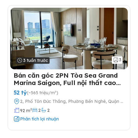
3
3 tuần trước
Bán căn góc 2PN Tòa Sea Grand
Marina Saigon, Full nội thất cao
cấp
52 tỷ
(~565 triệu/m²)
2, Phố Tôn Đức Thắng, Phường Bến Nghé, Quận 1,
Thành phố Hồ Chí Minh
2
2
2
92 m
Phân tích lợi nhuận