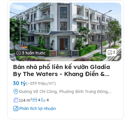
3
3 tuần trước
Bán nhà phố liên kế vườn Gladia
By The Waters - Khang Điền &
Keppel tại Quận 2
30 tỷ
(~259 triệu/m²)
Đường Võ Chí Công, Phường Bình Trưng Đông,
Quận 2, Thành phố Hồ Chí Minh
2
4
4
114 m
Phân tích lợi nhuận