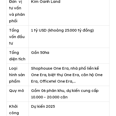
Đơn vị
Kim Oanh Land
tư vấn
và phân
phối
Tổng
1 tỷ USD (khoảng 25.000 tỷ đồng)
vốn đầu
tư
Tổng
Gần 50ha
diện tích
Loại
Shophouse One Era, nhà phố liền kề
hình sản
One Era, biệt thự One Era, căn hộ One
phẩm
Era, Officetel One Era,…
Quy mô
Gồm 06 phân khu, dự kiến cung cấp
10.000 – 20.000 căn
Khởi
Dự kiến 2025
công