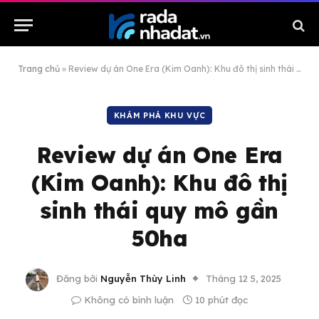
Trang chủ
»
Review dự án One Era (Kim Oanh): Khu đô thị sinh thái quy mô gần 50ha
KHÁM PHÁ KHU VỰC
Review dự án One Era
(Kim Oanh): Khu đô thị
sinh thái quy mô gần
50ha
Đăng bởi
Nguyễn Thùy Linh
Tháng 12 5, 2025
Không có bình luận
10 phút đọc