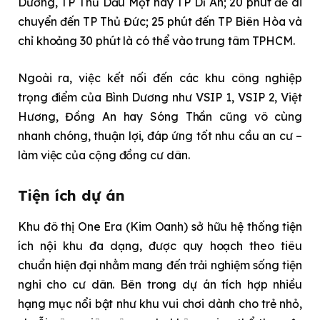
Dương, TP Thủ Dầu Một hay TP Dĩ An; 20 phút để di
chuyển đến TP Thủ Đức; 25 phút đến TP Biên Hòa và
chỉ khoảng 30 phút là có thể vào trung tâm TPHCM.
Ngoài ra, việc kết nối đến các khu công nghiệp
trọng điểm của Bình Dương như VSIP 1, VSIP 2, Việt
Hương, Đồng An hay Sóng Thần cũng vô cùng
nhanh chóng, thuận lợi, đáp ứng tốt nhu cầu an cư –
làm việc của cộng đồng cư dân.
Tiện ích dự án
Khu đô thị One Era (Kim Oanh) sở hữu hệ thống tiện
ích nội khu đa dạng, được quy hoạch theo tiêu
chuẩn hiện đại nhằm mang đến trải nghiệm sống tiện
nghi cho cư dân. Bên trong dự án tích hợp nhiều
hạng mục nổi bật như khu vui chơi dành cho trẻ nhỏ,