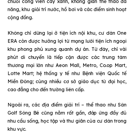
chuỗi công viên cây xanh, không gian thể thao đa
năng, khu giải trí nước, hồ bơi và các điểm sinh hoạt
cộng đồng.
Không chỉ dừng lại ở tiện ích nội khu, cư dân One
ERA còn được hưởng lợi từ mạng lưới tiện ích ngoại
khu phong phú xung quanh dự án. Từ đây, chỉ vài
phút di chuyển là tiếp cận được các trung tâm
thương mại lớn như Aeon Mall, Metro, Co.op Mart,
Lotte Mart; hệ thống y tế như Bệnh viện Quốc tế
Miền Đông; cùng nhiều cơ sở giáo dục từ đại học,
cao đẳng cho đến trường liên cấp.
Ngoài ra, các địa điểm giải trí – thể thao như Sân
Golf Sông Bé cũng nằm rất gần, đáp ứng đầy đủ
nhu cầu sống, học tập và thư giãn của cư dân trong
khu vực.