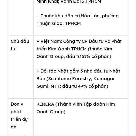
Minh Khai; Vành Đai 3 TPHCM
+ Thuộc khu dân cư Hòa Lân, phường
Thuận Giao, TPHCM
Chủ đầu
+ Việt Nam: Công ty CP Đầu tư và Phát
tư
triển Kim Oanh TPHCM (thuộc Kim
Oanh Group, đầu tư 51% cổ phẩn)
+ Đối tác Nhật gồm 3 nhà đầu tư Nhật
Bản (Sumitomo Forestry, Kumagai
Gumi, NTT; đầu tư 49% cổ phần)
Đơn vị
KINERA (Thành viên Tập đoàn Kim
phát
Oanh Group)
triển dự
án