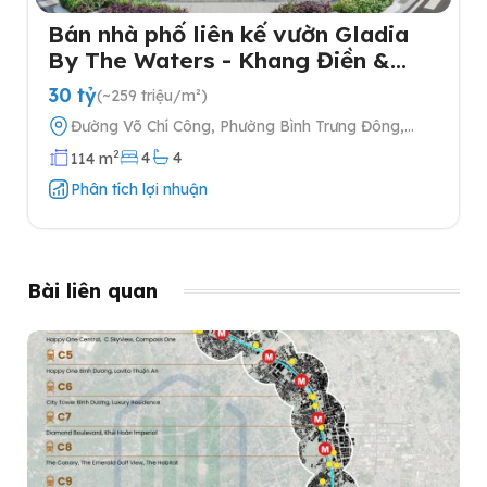
Bán nhà phố liên kế vườn Gladia
By The Waters - Khang Điền &
Keppel tại Quận 2
30 tỷ
(~259 triệu/m²)
Đường Võ Chí Công, Phường Bình Trưng Đông,
Quận 2, Thành phố Hồ Chí Minh
2
4
4
114 m
Phân tích lợi nhuận
Bài liên quan