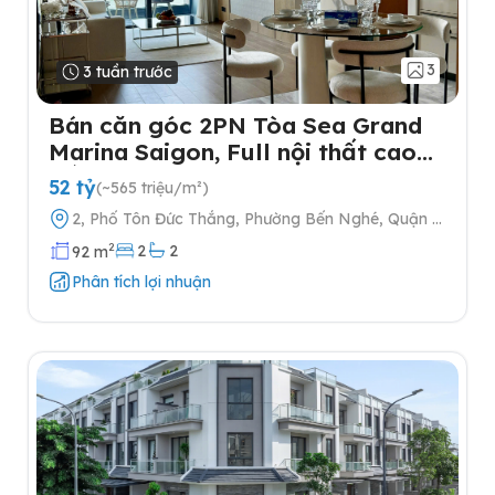
3
3 tuần trước
Bán căn góc 2PN Tòa Sea Grand
Marina Saigon, Full nội thất cao
cấp
52 tỷ
(~565 triệu/m²)
2, Phố Tôn Đức Thắng, Phường Bến Nghé, Quận 1,
Thành phố Hồ Chí Minh
2
2
2
92 m
Phân tích lợi nhuận