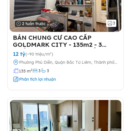
3
2 tuần trước
BÁN CHUNG CƯ CAO CẤP
GOLDMARK CITY - 135m2 - 3
NGỦ-TẶNG FULL NỘI THẤT- 2
12 tỷ
(~90 triệu/m²)
SLOT Ô TÔ
Phường Phú Diễn, Quận Bắc Từ Liêm, Thành phố
Hà Nội
2
3
3
135 m
Phân tích lợi nhuận