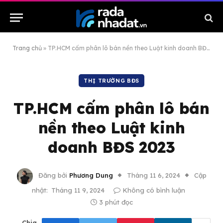
Trang chủ
»
TP.HCM cấm phân lô bán nền theo Luật kinh doanh BĐS 2023
THỊ TRƯỜNG BĐS
TP.HCM cấm phân lô bán
nền theo Luật kinh
doanh BĐS 2023
Đăng bởi
Phương Dung
Tháng 11 6, 2024
Cập
nhật:
Tháng 11 9, 2024
Không có bình luận
3 phút đọc
Chia