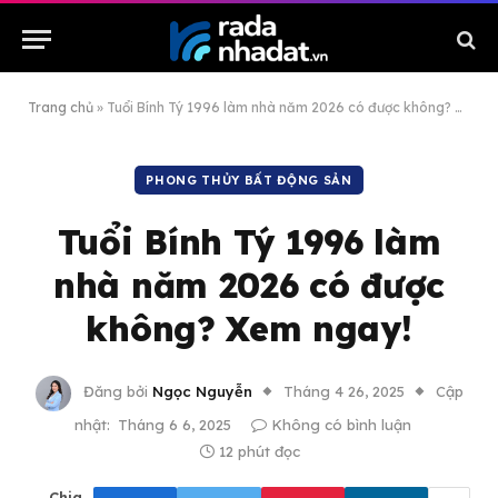
Trang chủ
»
Tuổi Bính Tý 1996 làm nhà năm 2026 có được không? Xem ngay!
PHONG THỦY BẤT ĐỘNG SẢN
Tuổi Bính Tý 1996 làm
nhà năm 2026 có được
không? Xem ngay!
Đăng bởi
Ngọc Nguyễn
Tháng 4 26, 2025
Cập
nhật:
Tháng 6 6, 2025
Không có bình luận
12 phút đọc
Chia