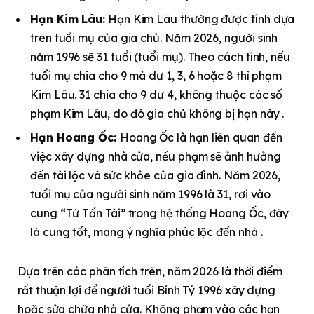
Hạn Kim Lâu:
Hạn Kim Lâu thường được tính dựa
trên tuổi mụ của gia chủ. Năm 2026, người sinh
năm 1996 sẽ 31 tuổi (tuổi mụ). Theo cách tính, nếu
tuổi mụ chia cho 9 mà dư 1, 3, 6 hoặc 8 thì phạm
Kim Lâu. 31 chia cho 9 dư 4, không thuộc các số
phạm Kim Lâu, do đó gia chủ không bị hạn này .​
Hạn Hoang Ốc:
Hoang Ốc là hạn liên quan đến
việc xây dựng nhà cửa, nếu phạm sẽ ảnh hưởng
đến tài lộc và sức khỏe của gia đình. Năm 2026,
tuổi mụ của người sinh năm 1996 là 31, rơi vào
cung “Tứ Tấn Tài” trong hệ thống Hoang Ốc, đây
là cung tốt, mang ý nghĩa phúc lộc đến nhà .
Dựa trên các phân tích trên, năm 2026 là thời điểm
rất thuận lợi để người tuổi Bính Tý 1996 xây dựng
hoặc sửa chữa nhà cửa. Không phạm vào các hạn