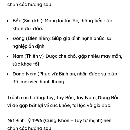
chọn các hướng sau:
Bắc (Sinh khí): Mang lại tài lộc, thăng tiến, sức
khỏe dồi dào.
Đông (Diên niên): Giúp gia đình hạnh phúc, sự
nghiệp ổn định.
Nam (Thiên y): Được che chở, gặp nhiều may mắn,
sức khỏe tốt.
Đông Nam (Phục vị): Bình an, nhận được sự giúp
đỡ, mọi việc hanh thông.
Tránh các hướng: Tây, Tây Bắc, Tây Nam, Đông Bắc
vì dễ gặp bất lợi về sức khỏe, tài lộc và gia đạo.
Nữ Bính Tý 1996 (Cung Khôn – Tây tứ mệnh) nên
chọn các hướng sau: