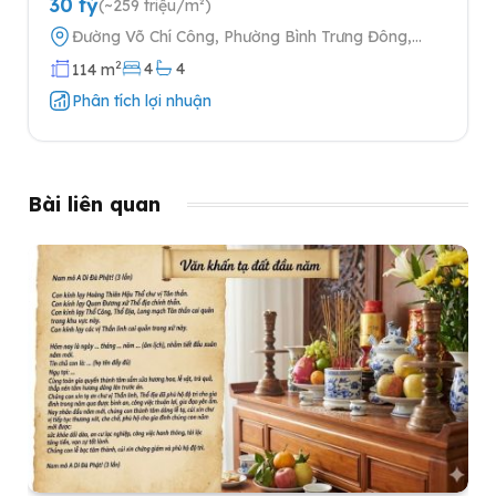
30 tỷ
(~259 triệu/m²)
Đường Võ Chí Công, Phường Bình Trưng Đông,
Quận 2, Thành phố Hồ Chí Minh
2
4
4
114 m
Phân tích lợi nhuận
Bài liên quan