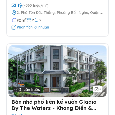
cấp
52 tỷ
(~565 triệu/m²)
2, Phố Tôn Đức Thắng, Phường Bến Nghé, Quận 1,
Thành phố Hồ Chí Minh
2
2
2
92 m
Phân tích lợi nhuận
3
3 tuần trước
Bán nhà phố liên kế vườn Gladia
By The Waters - Khang Điền &
Keppel tại Quận 2