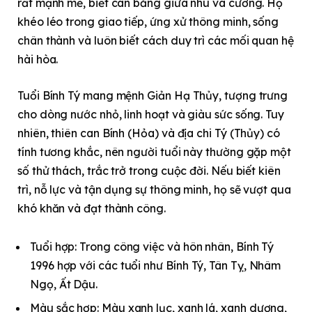
rất mạnh mẽ, biết cân bằng giữa nhu và cương. Họ
khéo léo trong giao tiếp, ứng xử thông minh, sống
chân thành và luôn biết cách duy trì các mối quan hệ
hài hòa.
Tuổi Bính Tý mang mệnh Giản Hạ Thủy, tượng trưng
cho dòng nước nhỏ, linh hoạt và giàu sức sống. Tuy
nhiên, thiên can Bính (Hỏa) và địa chi Tý (Thủy) có
tính tương khắc, nên người tuổi này thường gặp một
số thử thách, trắc trở trong cuộc đời. Nếu biết kiên
trì, nỗ lực và tận dụng sự thông minh, họ sẽ vượt qua
khó khăn và đạt thành công.
Tuổi hợp: Trong công việc và hôn nhân, Bính Tý
1996 hợp với các tuổi như Bính Tý, Tân Tỵ, Nhâm
Ngọ, Ất Dậu.
Màu sắc hợp: Màu xanh lục, xanh lá, xanh dương,