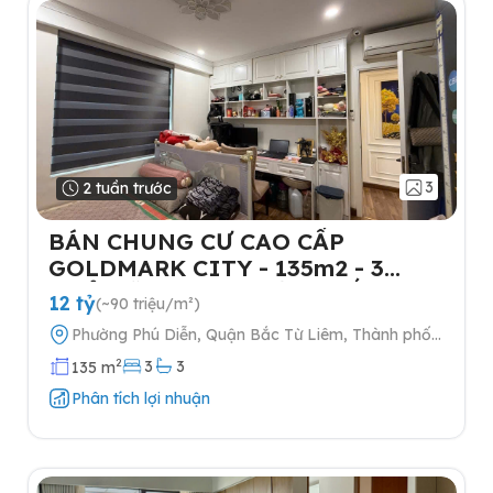
3
2 tuần trước
BÁN CHUNG CƯ CAO CẤP
GOLDMARK CITY - 135m2 - 3
NGỦ-TẶNG FULL NỘI THẤT- 2
12 tỷ
(~90 triệu/m²)
SLOT Ô TÔ
Phường Phú Diễn, Quận Bắc Từ Liêm, Thành phố
Hà Nội
2
3
3
135 m
Phân tích lợi nhuận