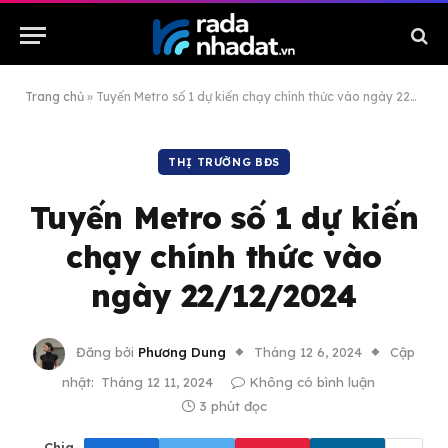
Trang chủ
»
Tuyến Metro số 1 dự kiến chạy chính thức vào ngày 22/12/2024
THỊ TRƯỜNG BĐS
Tuyến Metro số 1 dự kiến
chạy chính thức vào
ngày 22/12/2024
Đăng bởi
Phương Dung
Tháng 12 6, 2024
Cập
nhật:
Tháng 12 11, 2024
Không có bình luận
3 phút đọc
Chia