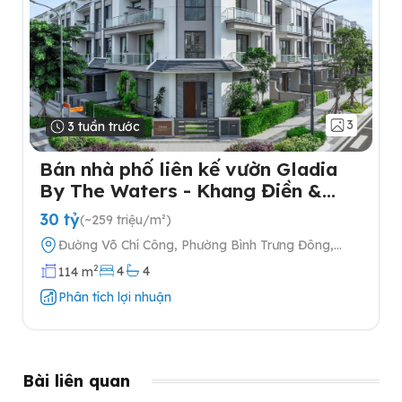
3
3 tuần trước
Bán nhà phố liên kế vườn Gladia
By The Waters - Khang Điền &
Keppel tại Quận 2
30 tỷ
(~259 triệu/m²)
Đường Võ Chí Công, Phường Bình Trưng Đông,
Quận 2, Thành phố Hồ Chí Minh
2
4
4
114 m
Phân tích lợi nhuận
Bài liên quan