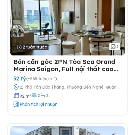
3
2 tuần trước
Bán căn góc 2PN Tòa Sea Grand
Marina Saigon, Full nội thất cao
cấp
52 tỷ
(~565 triệu/m²)
2, Phố Tôn Đức Thắng, Phường Bến Nghé, Quận 1,
Thành phố Hồ Chí Minh
2
2
2
92 m
Phân tích lợi nhuận