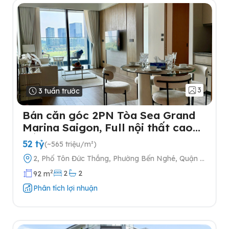
3
3 tuần trước
Bán căn góc 2PN Tòa Sea Grand
Marina Saigon, Full nội thất cao
cấp
52 tỷ
(~565 triệu/m²)
2, Phố Tôn Đức Thắng, Phường Bến Nghé, Quận 1,
Thành phố Hồ Chí Minh
2
2
2
92 m
Phân tích lợi nhuận