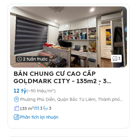
3
2 tuần trước
BÁN CHUNG CƯ CAO CẤP
GOLDMARK CITY - 135m2 - 3
NGỦ-TẶNG FULL NỘI THẤT- 2
12 tỷ
(~90 triệu/m²)
SLOT Ô TÔ
Phường Phú Diễn, Quận Bắc Từ Liêm, Thành phố
Hà Nội
2
3
3
135 m
Phân tích lợi nhuận