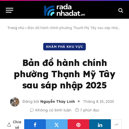
Trang chủ
»
Bản đồ hành chính phường Thạnh Mỹ Tây sau sáp nhập 2025
KHÁM PHÁ KHU VỰC
Bản đồ hành chính
phường Thạnh Mỹ Tây
sau sáp nhập 2025
Đăng bởi
Nguyễn Thùy Linh
Tháng 8 25, 2025
Không có bình luận
7 phút đọc
Chia
sẻ