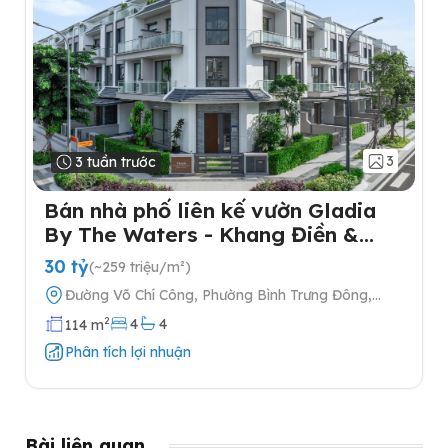
3
3 tuần trước
Bán nhà phố liên kế vườn Gladia
By The Waters - Khang Điền &
Keppel tại Quận 2
30 tỷ
(~259 triệu/m²)
Đường Võ Chí Công, Phường Bình Trưng Đông,
Quận 2, Thành phố Hồ Chí Minh
2
4
4
114 m
Phân tích lợi nhuận
Bài liên quan