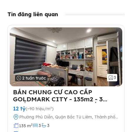
Tin đăng liên quan
3
2 tuần trước
BÁN CHUNG CƯ CAO CẤP
GOLDMARK CITY - 135m2 - 3
NGỦ-TẶNG FULL NỘI THẤT- 2
12 tỷ
(~90 triệu/m²)
SLOT Ô TÔ
Phường Phú Diễn, Quận Bắc Từ Liêm, Thành phố
Hà Nội
2
3
3
135 m