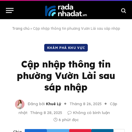
Trang chủ
»
Cập nhập thông tin phường Vườn Lài sau sáp nhập
KHÁM PHÁ KHU VỰC
Cập nhập thông tin
phường Vườn Lài sau
sáp nhập
Đăng bởi
Khuê Lý
Tháng 8 26, 2025
Cập
nhật:
Tháng 8 28, 2025
Không có bình luận
6 phút đọc
Chia