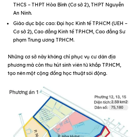
THCS – THPT Hòa Bình (Cơ sở 2), THPT Nguyễn
An Ninh.
Giáo dục bậc cao: Đại học Kinh tế TP.HCM (UEH –
Cơ sở 2), Cao đẳng Kinh tế TP.HCM, Cao đẳng Sư
phạm Trung ương TP.HCM.
Những cơ sở này không chỉ phục vụ cư dân địa
phương mà còn thu hút sinh viên từ khắp TP.HCM,
tạo nên một cộng đồng học thuật sôi động.