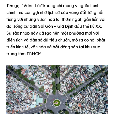
Tên gọi “Vườn Lài” không chỉ mang ý nghĩa hành
chính mà còn gợi nhớ lịch sử của vùng đất từng nổi
tiếng với những vườn hoa lài thơm ngát, gắn liền với
đời sống cư dân Sài Gòn – Gia Định đầu thế kỷ XX.
Sự sáp nhập này đã tạo nên một phường mới với
diện tích và dân số đủ tiêu chuẩn, mở ra cơ hội phát
triển kinh tế, văn hóa và bất động sản tại khu vực
trung tâm TP.HCM.