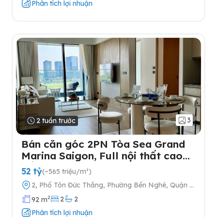
Phân tích lợi nhuận
3
2 tuần trước
Bán căn góc 2PN Tòa Sea Grand
Marina Saigon, Full nội thất cao
cấp
52 tỷ
(~565 triệu/m²)
2, Phố Tôn Đức Thắng, Phường Bến Nghé, Quận 1,
Thành phố Hồ Chí Minh
2
2
2
92 m
Phân tích lợi nhuận