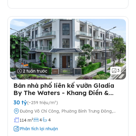
3
2 tuần trước
Bán nhà phố liên kế vườn Gladia
By The Waters - Khang Điền &
Keppel tại Quận 2
30 tỷ
(~259 triệu/m²)
Đường Võ Chí Công, Phường Bình Trưng Đông,
Quận 2, Thành phố Hồ Chí Minh
2
4
4
114 m
Phân tích lợi nhuận