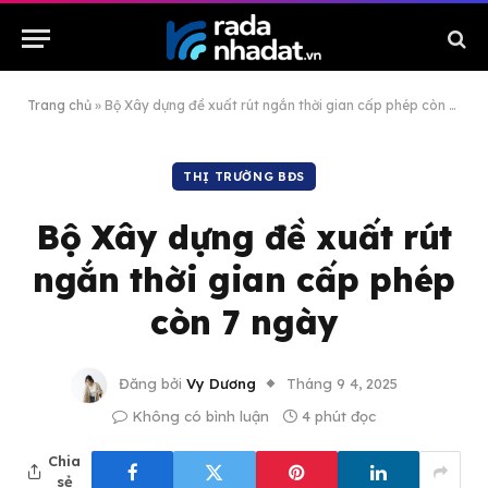
Trang chủ
»
Bộ Xây dựng đề xuất rút ngắn thời gian cấp phép còn 7 ngày
THỊ TRƯỜNG BĐS
Bộ Xây dựng đề xuất rút
ngắn thời gian cấp phép
còn 7 ngày
Đăng bởi
Vy Dương
Tháng 9 4, 2025
Không có bình luận
4 phút đọc
Chia
sẻ