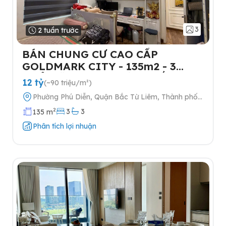
3
2 tuần trước
BÁN CHUNG CƯ CAO CẤP
GOLDMARK CITY - 135m2 - 3
NGỦ-TẶNG FULL NỘI THẤT- 2
12 tỷ
(~90 triệu/m²)
SLOT Ô TÔ
Phường Phú Diễn, Quận Bắc Từ Liêm, Thành phố
Hà Nội
2
3
3
135 m
Phân tích lợi nhuận