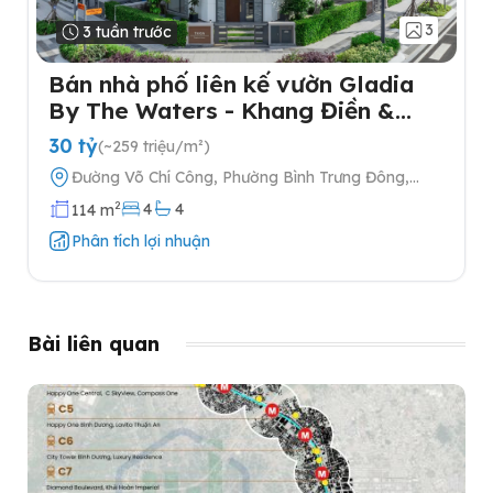
3
3 tuần trước
Bán nhà phố liên kế vườn Gladia
By The Waters - Khang Điền &
Keppel tại Quận 2
30 tỷ
(~259 triệu/m²)
Đường Võ Chí Công, Phường Bình Trưng Đông,
Quận 2, Thành phố Hồ Chí Minh
2
4
4
114 m
Phân tích lợi nhuận
Bài liên quan