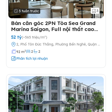
3
3 tuần trước
Bán căn góc 2PN Tòa Sea Grand
Marina Saigon, Full nội thất cao
cấp
52 tỷ
(~565 triệu/m²)
2, Phố Tôn Đức Thắng, Phường Bến Nghé, Quận 1,
Thành phố Hồ Chí Minh
2
2
2
92 m
Phân tích lợi nhuận