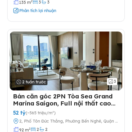
2
3
3
135 m
Phân tích lợi nhuận
3
2 tuần trước
Bán căn góc 2PN Tòa Sea Grand
Marina Saigon, Full nội thất cao
cấp
52 tỷ
(~565 triệu/m²)
2, Phố Tôn Đức Thắng, Phường Bến Nghé, Quận 1,
Thành phố Hồ Chí Minh
2
2
2
92 m