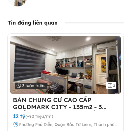
Tin đăng liên quan
3
2 tuần trước
BÁN CHUNG CƯ CAO CẤP
GOLDMARK CITY - 135m2 - 3
NGỦ-TẶNG FULL NỘI THẤT- 2
12 tỷ
(~90 triệu/m²)
SLOT Ô TÔ
Phường Phú Diễn, Quận Bắc Từ Liêm, Thành phố
Hà Nội