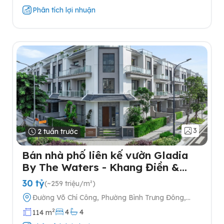
Phân tích lợi nhuận
3
2 tuần trước
Bán nhà phố liên kế vườn Gladia
By The Waters - Khang Điền &
Keppel tại Quận 2
30 tỷ
(~259 triệu/m²)
Đường Võ Chí Công, Phường Bình Trưng Đông,
Quận 2, Thành phố Hồ Chí Minh
2
4
4
114 m