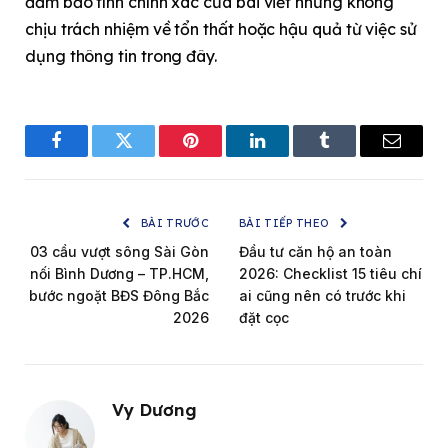
đảm bảo tính chính xác của bài viết nhưng không
chịu trách nhiệm về tổn thất hoặc hậu quả từ việc sử
dụng thông tin trong đây.
Facebook
Twitter
Pinterest
LinkedIn
Tumblr
Email
BÀI TRƯỚC
BÀI TIẾP THEO
03 cầu vượt sông Sài Gòn
Đầu tư căn hộ an toàn
nối Bình Dương – TP.HCM,
2026: Checklist 15 tiêu chí
bước ngoặt BĐS Đông Bắc
ai cũng nên có trước khi
2026
đặt cọc
Vy Dương