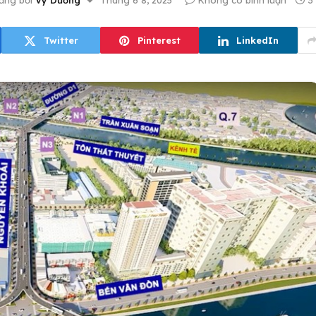
ăng bởi
Vy Dương
Tháng 6 8, 2025
Không có bình luận
3
Twitter
Pinterest
LinkedIn