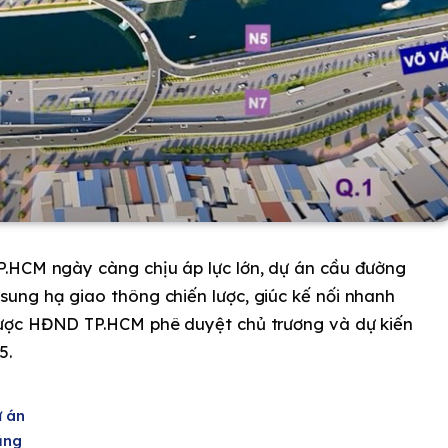
P.HCM ngày càng chịu áp lực lớn, dự án cầu đường
ung hạ giao thông chiến lược, giúc kế nối nhanh
ược HĐND TP.HCM phê duyệt chủ trương và dự kiến
5.
ự án
ằng