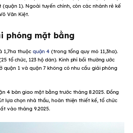
 (quận 1). Ngoài tuyến chính, còn các nhánh rẻ kế
Võ Văn Kiệt.
iải phóng mặt bằng
là 1,7ha thuộc
quận 4
(trong tổng quy mô 11,3ha).
5 tổ chức, 123 hộ dân). Kinh phí bồi thường ước
h ở quận 1 và quận 7 không có nhu cầu giải phóng
n 4 bàn giao mặt bằng trước tháng 8.2025. Đồng
t lựa chọn nhà thầu, hoàn thiện thiết kế, tổ chức
ất vào tháng 9.2025.