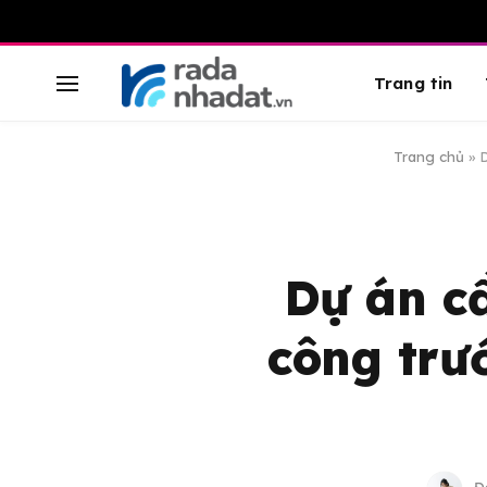
Trang tin
Trang chủ
»
D
Dự án c
công trư