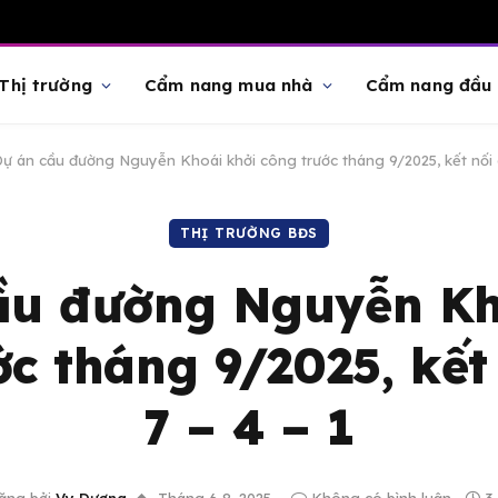
Thị trường
Cẩm nang mua nhà
Cẩm nang đầu 
ự án cầu đường Nguyễn Khoái khởi công trước tháng 9/2025, kết nối q
THỊ TRƯỜNG BĐS
ầu đường Nguyễn Kh
ớc tháng 9/2025, kết
7 – 4 – 1