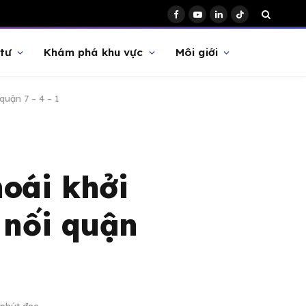
Facebook
YouTube
LinkedIn
TikTok
tư
Khám phá khu vực
Môi giới
uận 7 – 4 – 1
oái khởi
 nối quận