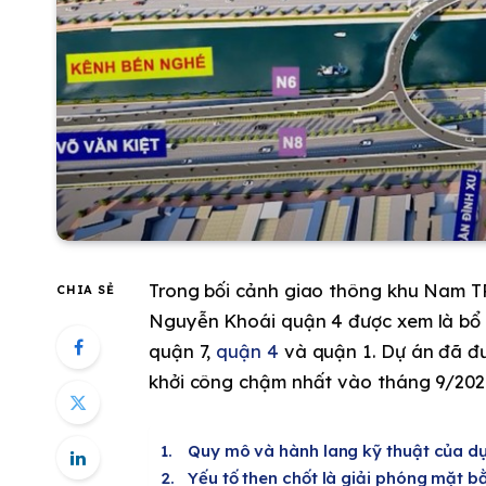
Trong bối cảnh giao thông khu Nam T
CHIA SẺ
Nguyễn Khoái quận 4 được xem là bổ s
quận 7,
quận 4
và quận 1. Dự án đã đ
khởi công chậm nhất vào tháng 9/202
Quy mô và hành lang kỹ thuật của d
Yếu tố then chốt là giải phóng mặt b