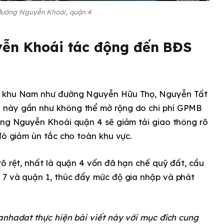
đường Nguyễn Khoái, quận 4
ễn Khoái tác động đến BĐS
ại khu Nam như đường Nguyễn Hữu Thọ, Nguyễn Tất
 này gần như không thể mở rộng do chi phí GPMB
ường Nguyễn Khoái quận 4 sẽ giảm tải giao thông rõ
 đó giảm ùn tắc cho toàn khu vực.
rõ rệt, nhất là quận 4 vốn đã hạn chế quỹ đất, cầu
 7 và quận 1, thúc đẩy mức độ gia nhập và phát
anhadat thực hiện bài viết này với mục đích cung