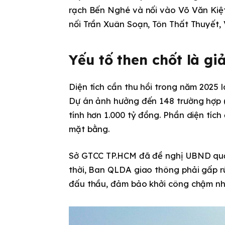
rạch Bến Nghé và nối vào Võ Văn Kiệt
nối Trần Xuân Soạn, Tôn Thất Thuyết, 
Yếu tố then chốt là g
Diện tích cần thu hồi trong năm 2025 
Dự án ảnh hưởng đến 148 trường hợp (2
tính hơn 1.000 tỷ đồng. Phần diện tíc
mặt bằng.
Sở GTCC TP.HCM đã đề nghị UBND quậ
thời, Ban QLDA giao thông phải gấp rú
đấu thầu, đảm bảo khởi công chậm nh