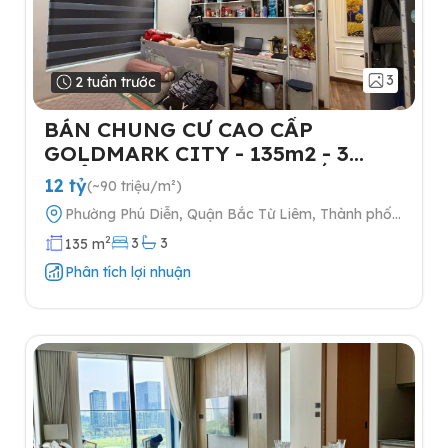
3
2 tuần trước
BÁN CHUNG CƯ CAO CẤP
GOLDMARK CITY - 135m2 - 3
NGỦ-TẶNG FULL NỘI THẤT- 2
12 tỷ
(~90 triệu/m²)
SLOT Ô TÔ
Phường Phú Diễn, Quận Bắc Từ Liêm, Thành phố
Hà Nội
2
3
3
135 m
Phân tích lợi nhuận