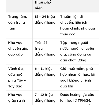
thuê phổ
biến
Trung tâm,
15 – 24 triệu
Thuận tiện di
cận trung
đồng/tháng
chuyển, tiện ích
tâm
hoàn chỉnh, nhu cầu
thuê cao
Khu vực
Trên 26
Tập trung người
chuyên gia,
triệu
nước ngoài, chuyên
cao cấp
đồng/tháng
gia, cộng đồng cư
dân chất lượng
Vành đai,
6 – 11 triệu
Giá thuê mềm, phù
cửa ngõ
đồng/tháng
hợp nhóm ở thực, lợi
phía Tây –
suất không chênh
Tây Bắc
quá lớn
Khu vực
7 – 12 triệu
Được hưởng lực cầu
giáp ranh
đồng/tháng
lan tỏa từ TP.HCM,