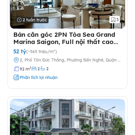
3
2 tuần trước
Bán căn góc 2PN Tòa Sea Grand
Marina Saigon, Full nội thất cao
cấp
52 tỷ
(~565 triệu/m²)
2, Phố Tôn Đức Thắng, Phường Bến Nghé, Quận 1,
Thành phố Hồ Chí Minh
2
2
2
92 m
Phân tích lợi nhuận