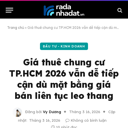
Trang chủ
»
Giá thuê chung cư TP.HCM 2026 vẫn dễ tiếp cận dù mặt bằng giá bán liên tục leo thang
ĐẦU TƯ - KINH DOANH
Giá thuê chung cư
TP.HCM 2026 vẫn dễ tiếp
cận dù mặt bằng giá
bán liên tục leo thang
Đăng bởi
Vy Dương
Tháng 3 16, 2026
Cập
nhật:
Tháng 3 16, 2026
Không có bình luận
10 phút đọc