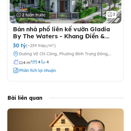
3
2 tuần trước
Bán nhà phố liên kế vườn Gladia
By The Waters - Khang Điền &
Keppel tại Quận 2
30 tỷ
(~259 triệu/m²)
Đường Võ Chí Công, Phường Bình Trưng Đông,
Quận 2, Thành phố Hồ Chí Minh
2
4
4
114 m
Phân tích lợi nhuận
Bài liên quan