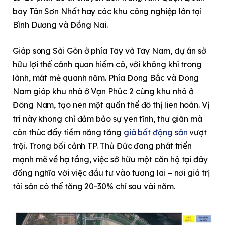
bay Tân Sơn Nhất hay các khu công nghiệp lớn tại
Bình Dương và Đồng Nai.
Giáp sông Sài Gòn ở phía Tây và Tây Nam, dự án sở
hữu lợi thế cảnh quan hiếm có, với không khí trong
lành, mát mẻ quanh năm. Phía Đông Bắc và Đông
Nam giáp khu nhà ở Vạn Phúc 2 cùng khu nhà ở
Đông Nam, tạo nên một quần thể đô thị liên hoàn. Vị
trí này không chỉ đảm bảo sự yên tĩnh, thư giãn mà
còn thúc đẩy tiềm năng tăng
giá bất động sản
vượt
trội. Trong bối cảnh TP. Thủ Đức đang phát triển
mạnh mẽ về hạ tầng, việc sở hữu một căn hộ tại đây
đồng nghĩa với việc đầu tư vào tương lai – nơi giá trị
tài sản có thể tăng 20-30% chỉ sau vài năm.