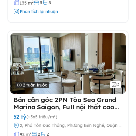
Hà Nội
2
3
3
135 m
Phân tích lợi nhuận
3
2 tuần trước
Bán căn góc 2PN Tòa Sea Grand
Marina Saigon, Full nội thất cao
cấp
52 tỷ
(~565 triệu/m²)
2, Phố Tôn Đức Thắng, Phường Bến Nghé, Quận 1,
Thành phố Hồ Chí Minh
2
2
2
92 m