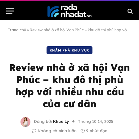
Trang chủ
»
Review nhà ở xã hội Vạn Phúc – khu đô thị phù hợp với nhiều nhu cầu của cư dân
KHÁM PHÁ KHU VỰC
Review nhà ở xã hội Vạn
Phúc – khu đô thị phù
hợp với nhiều nhu cầu
của cư dân
Đăng bởi
Khuê Lý
Tháng 10 14, 2025
Không có bình luận
9 phút đọc