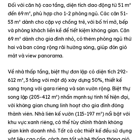
Đối với căn hộ cao tầng, diện tích dao động từ 51 m²
đến 69 m², phù hợp cho 1-2 phòng ngủ. Các căn 51-
53 m² dành cho cặp vợ chồng trẻ, với bố trí mở, bếp
và phòng khách liền kề để tiết kiệm không gian. Căn
69 m² dành cho gia đình nhỏ, có thêm phòng ngủ thứ
hai và ban công rộng rãi hướng sông, giúp đón gió
mát và view panorama.
Về nhà thấp tầng, biệt thự đơn lập có diện tích 292-
612 m², 3 tầng với mật độ xây dựng 50%, thiết kế
sang trọng với gara riêng và sân vườn rộng. Biệt thự
song lập (205-412 m²) nhấn mạnh sự tinh tế hiện đại,
với không gian chung linh hoạt cho gia đình đông
thành viên. Nhà liên kế vườn (115-197 m²) nổi bật với
khu vực xanh riêng, có thể tùy chỉnh thành không
gian kinh doanh nhỏ. Tất cả các thiết kế đều sử dụng
vật liệu cao cấp, cách âm tốt và hệ thống thông gió