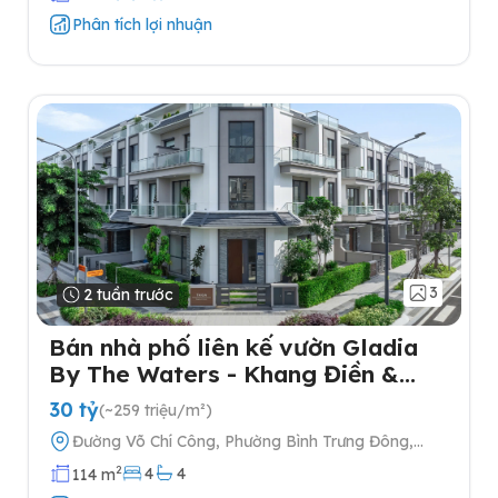
Phân tích lợi nhuận
3
2 tuần trước
Bán nhà phố liên kế vườn Gladia
By The Waters - Khang Điền &
Keppel tại Quận 2
30 tỷ
(~259 triệu/m²)
Đường Võ Chí Công, Phường Bình Trưng Đông,
Quận 2, Thành phố Hồ Chí Minh
2
4
4
114 m