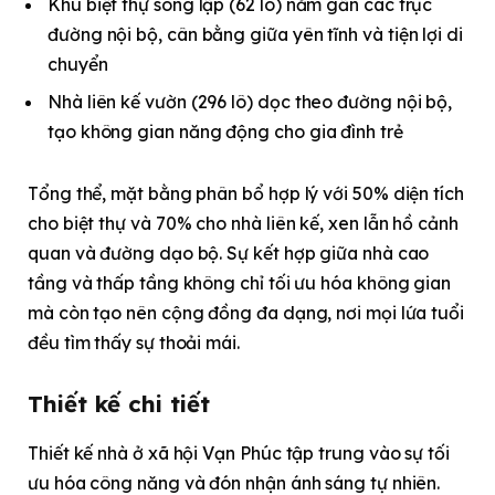
Khu biệt thự song lập (62 lô) nằm gần các trục
đường nội bộ, cân bằng giữa yên tĩnh và tiện lợi di
chuyển
Nhà liên kế vườn (296 lô) dọc theo đường nội bộ,
tạo không gian năng động cho gia đình trẻ
Tổng thể, mặt bằng phân bổ hợp lý với 50% diện tích
cho biệt thự và 70% cho nhà liên kế, xen lẫn hồ cảnh
quan và đường dạo bộ. Sự kết hợp giữa nhà cao
tầng và thấp tầng không chỉ tối ưu hóa không gian
mà còn tạo nên cộng đồng đa dạng, nơi mọi lứa tuổi
đều tìm thấy sự thoải mái.
Thiết kế chi tiết
Thiết kế nhà ở xã hội Vạn Phúc tập trung vào sự tối
ưu hóa công năng và đón nhận ánh sáng tự nhiên.