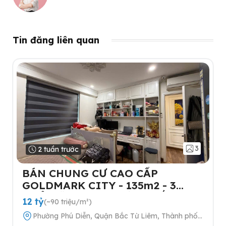
Tin đăng liên quan
3
2 tuần trước
BÁN CHUNG CƯ CAO CẤP
GOLDMARK CITY - 135m2 - 3
NGỦ-TẶNG FULL NỘI THẤT- 2
12 tỷ
(~90 triệu/m²)
SLOT Ô TÔ
Phường Phú Diễn, Quận Bắc Từ Liêm, Thành phố