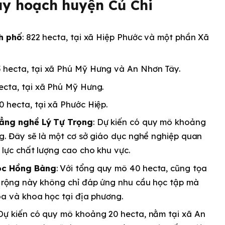
uy hoạch huyện Củ Chi
nh phố
: 822 hecta, tại xã Hiệp Phước và một phần Xã
5 hecta, tại xã Phú Mỹ Hưng và An Nhơn Tây.
hecta, tại xã Phú Mỹ Hưng.
00 hecta, tại xã Phước Hiệp.
đẳng nghề Lý Tự Trọng
: Dự kiến có quy mô khoảng
g. Đây sẽ là một cơ sở giáo dục nghề nghiệp quan
 lực chất lượng cao cho khu vực.
học Hồng Bàng
: Với tổng quy mô 40 hecta, cũng tọa
ở rộng này không chỉ đáp ứng nhu cầu học tập mà
óa và khoa học tại địa phương.
 Dự kiến có quy mô khoảng 20 hecta, nằm tại xã An