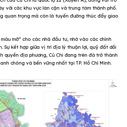
ày với các khu vực lân cận và trung tâm thành phố.
ng quan trọng mà còn là tuyến đường thúc đẩy giao
t màu mỡ” cho các nhà đầu tư, nhờ vào các chính
 Sự kết hợp giữa vị trí địa lý thuận lợi, quỹ đất dồi
ính quyền địa phương, Củ Chi đang trên đà trở thành
anh chóng và bền vững nhất tại TP. Hồ Chí Minh.