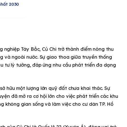
nhất 2030
ng nghiệp Tây Bắc, Củ Chi trở thành điểm nóng thu
g và ngoài nước. Sự giao thoa giữa truyền thống
u tư lý tưởng, đáp ứng nhu cầu phát triển đa dạng
sở hữu một lượng lớn quỹ đất chưa khai thác. Sự
ện đã mở ra cơ hội lớn cho việc phát triển các khu
ng không gian sống và làm việc cho cư dân TP. Hồ
 của Củ Chi là Quốc lộ 22 (Xuyên Á), đóng vai trò