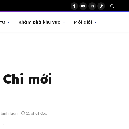
Facebook
YouTube
LinkedIn
TikTok
tư
Khám phá khu vực
Môi giới
 Chi mới
bình luận
11 phút đọc