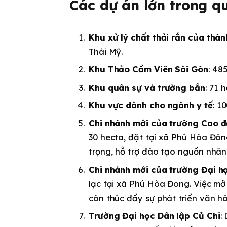
Các dự án lớn trong q
Khu xử lý chất thải rắn của thà
Thái Mỹ.
Khu Thảo Cầm Viên Sài Gòn
: 48
Khu quân sự và trường bắn
: 71 
Khu vực dành cho ngành y tế
: 1
Chi nhánh mới của trường Cao 
30 hecta, đặt tại xã Phú Hòa Đôn
trọng, hỗ trợ đào tạo nguồn nhân
Chi nhánh mới của trường Đại 
lạc tại xã Phú Hòa Đông. Việc m
còn thúc đẩy sự phát triển văn h
Trường Đại học Dân lập Củ Chi
: