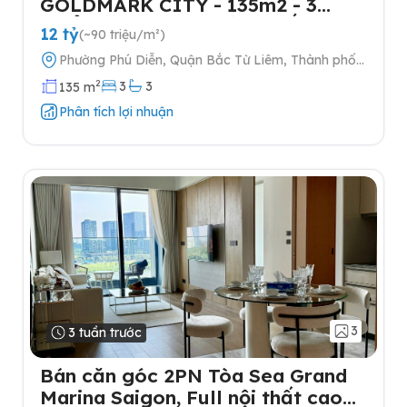
GOLDMARK CITY - 135m2 - 3
NGỦ-TẶNG FULL NỘI THẤT- 2
12 tỷ
(~90 triệu/m²)
SLOT Ô TÔ
Phường Phú Diễn, Quận Bắc Từ Liêm, Thành phố
Hà Nội
2
3
3
135 m
Phân tích lợi nhuận
3
3 tuần trước
Bán căn góc 2PN Tòa Sea Grand
Marina Saigon, Full nội thất cao