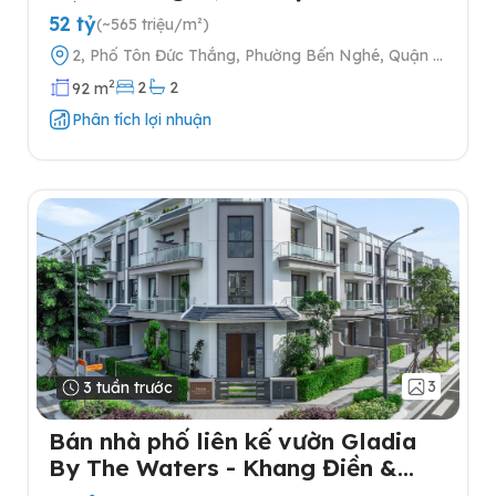
cấp
52 tỷ
(~565 triệu/m²)
2, Phố Tôn Đức Thắng, Phường Bến Nghé, Quận 1,
Thành phố Hồ Chí Minh
2
2
2
92 m
Phân tích lợi nhuận
3
3 tuần trước
Bán nhà phố liên kế vườn Gladia
By The Waters - Khang Điền &
Keppel tại Quận 2