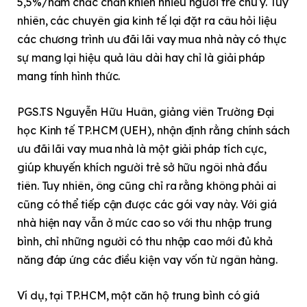
5,5%/năm chắc chắn khiến nhiều người trẻ chú ý. Tuy
nhiên, các chuyên gia kinh tế lại đặt ra câu hỏi liệu
các chương trình ưu đãi lãi vay mua nhà này có thực
sự mang lại hiệu quả lâu dài hay chỉ là giải pháp
mang tính hình thức.
PGS.TS Nguyễn Hữu Huân, giảng viên Trường Đại
học Kinh tế TP.HCM (UEH), nhận định rằng chính sách
ưu đãi lãi vay mua nhà là một giải pháp tích cực,
giúp khuyến khích người trẻ sở hữu ngôi nhà đầu
tiên. Tuy nhiên, ông cũng chỉ ra rằng không phải ai
cũng có thể tiếp cận được các gói vay này. Với giá
nhà hiện nay vẫn ở mức cao so với thu nhập trung
bình, chỉ những người có thu nhập cao mới đủ khả
năng đáp ứng các điều kiện vay vốn từ ngân hàng.
Ví dụ, tại TP.HCM, một căn hộ trung bình có giá