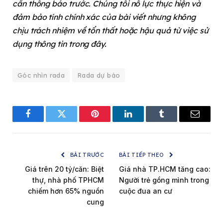
cần thông báo trước. Chúng tôi nỗ lực thực hiện và
đảm bảo tính chính xác của bài viết nhưng không
chịu trách nhiệm về tổn thất hoặc hậu quả từ việc sử
dụng thông tin trong đây.
Góc nhìn rada
Rada dự báo
Facebook
Twitter
Pinterest
LinkedIn
Tumblr
Email
BÀI TRƯỚC
BÀI TIẾP THEO
Giá trên 20 tỷ/căn: Biệt
Giá nhà TP.HCM tăng cao:
thự, nhà phố TPHCM
Người trẻ gồng mình trong
chiếm hơn 65% nguồn
cuộc đua an cư
cung