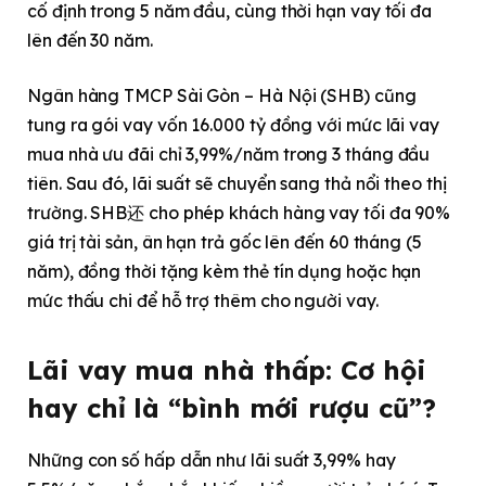
cố định trong 5 năm đầu, cùng thời hạn vay tối đa
lên đến 30 năm.
Ngân hàng TMCP Sài Gòn – Hà Nội (SHB) cũng
tung ra gói vay vốn 16.000 tỷ đồng với mức lãi vay
mua nhà ưu đãi chỉ 3,99%/năm trong 3 tháng đầu
tiên. Sau đó, lãi suất sẽ chuyển sang thả nổi theo thị
trường. SHB还 cho phép khách hàng vay tối đa 90%
giá trị tài sản, ân hạn trả gốc lên đến 60 tháng (5
năm), đồng thời tặng kèm thẻ tín dụng hoặc hạn
mức thấu chi để hỗ trợ thêm cho người vay.
Lãi vay mua nhà thấp: Cơ hội
hay chỉ là “bình mới rượu cũ”?
Những con số hấp dẫn như lãi suất 3,99% hay