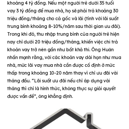
khoảng 4 tỷ đồng. Nếu một người trẻ dưới 35 tuổi
vay 3 tỷ đồng để mua nhà, họ sẽ phải trả khoảng 30
triệu đồng/tháng cho cả gốc và lãi (tính với lãi suất
trung bình khoảng 8-10%/năm sau thời gian ưu đãi).
Trong khi đó, thu nhập trung bình của người trẻ hiện
nay chỉ dưới 20 triệu đồng/tháng, khiến việc chi trả
khoản vay trở nên gần như bất khả thi.
Ông Huân
nhấn mạnh rằng, với các khoản vay dài hạn như mua
nhà, mức lãi vay mua nhà cần được cố định ở mức
thấp trong khoảng 10-20 năm thay vì chỉ ưu đãi vài
tháng đầu. “Lãi suất ưu đãi nếu chỉ áp dụng vài
tháng thì chỉ là hình thức, không thực sự giải quyết
được vấn đề”, ông khẳng định.