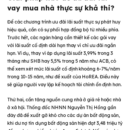
vay mua nhà thực sự khả thi?
Để các chương trình ưu đãi lãi suất thực sự phát huy
hiệu quả, cần có sự phối hợp đồng bộ từ nhiều phía.
Trước hết, các ngân hàng cần thiết kế các gói vay
với lãi suất cố định dài hạn thay vì chỉ ưu đãi ngắn
hạn. Ví dụ, thay vì áp dụng lãi suất 3,99% trong 3
tháng như SHB hay 5,5% trong 5 năm như ACB, có
thể xem xét mức lãi suất cố định khoảng 6-7%/năm
trong 10-15 năm, như đề xuất của HoREA. Điều này
sẽ giúp người vay lập kế hoạch tài chính ổn định hơn.
Thứ hai, cần tăng nguồn cung nhà ở giá rẻ hoặc nhà
ở xã hội. Thống đốc NHNN Nguyễn Thị Hồng gần
đây đã đề xuất gỡ khó cho các dự án bất động sản,
khi dư nợ tín dụng bất động sản hiện đạt 3,48 triệu tỷ