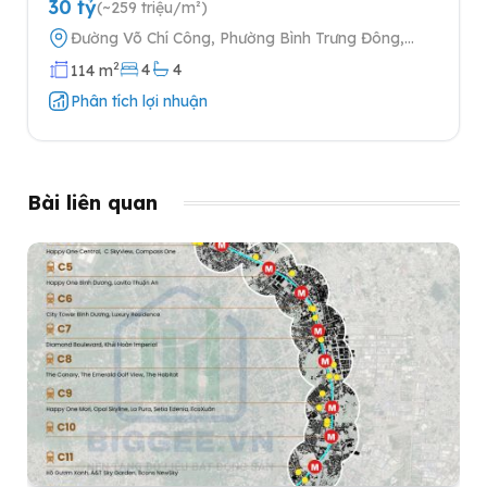
30 tỷ
(~259 triệu/m²)
Đường Võ Chí Công, Phường Bình Trưng Đông,
Quận 2, Thành phố Hồ Chí Minh
2
4
4
114 m
Phân tích lợi nhuận
Bài liên quan