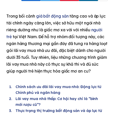
Trong bối cảnh
giá bất động sản
tăng cao và áp lực
tài chính ngày càng lớn, việc sở hữu một ngôi nhà
riêng dường như là giấc mơ xa vời với nhiều
người
trẻ
tại Việt Nam. Để hỗ trợ nhóm đối tượng này, các
ngân hàng thương mại gần đây đã tung ra hàng loạt
gói lãi vay mua nhà ưu đãi, đặc biệt dành cho người
dưới 35 tuổi. Tuy nhiên, liệu những chương trình giảm
lãi vay mua nhà này có thực sự khả thi và đủ sức
giúp người trẻ hiện thực hóa giấc mơ an cư?
Chính sách ưu đãi lãi vay mua nhà: Động lực từ
Chính phủ và ngân hàng
Lãi vay mua nhà thấp: Cơ hội hay chỉ là “bình
mới rượu cũ”?
Thực trạng thị trường bất động sản và áp lực từ