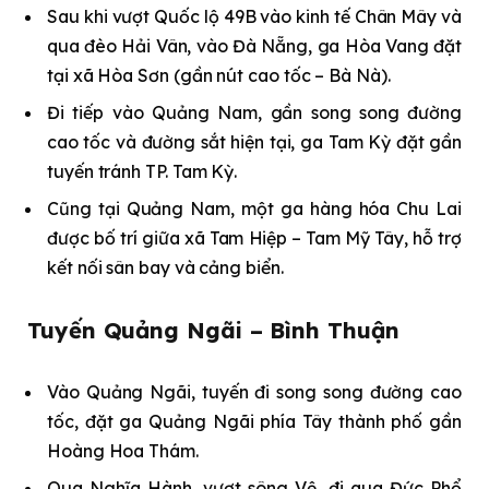
Sau khi vượt Quốc lộ 49B vào kinh tế Chân Mây và
qua đèo Hải Vân, vào Đà Nẵng, ga Hòa Vang đặt
tại xã Hòa Sơn (gần nút cao tốc – Bà Nà).
Đi tiếp vào Quảng Nam, gần song song đường
cao tốc và đường sắt hiện tại, ga Tam Kỳ đặt gần
tuyến tránh TP. Tam Kỳ.
Cũng tại Quảng Nam, một ga hàng hóa Chu Lai
được bố trí giữa xã Tam Hiệp – Tam Mỹ Tây, hỗ trợ
kết nối sân bay và cảng biển.
Tuyến Quảng Ngãi – Bình Thuận
Vào Quảng Ngãi, tuyến đi song song đường cao
tốc, đặt ga Quảng Ngãi phía Tây thành phố gần
Hoàng Hoa Thám.
Qua Nghĩa Hành, vượt sông Vệ, đi qua Đức Phổ