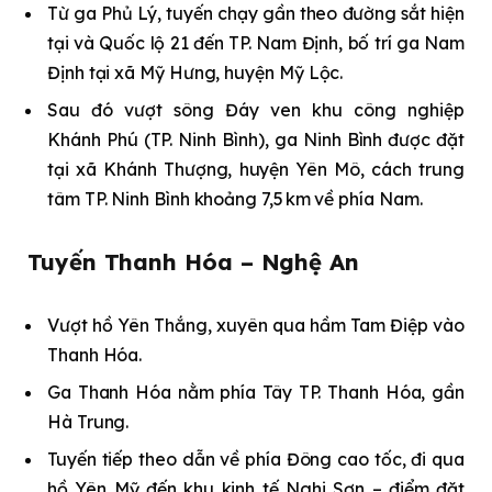
Từ ga Phủ Lý, tuyến chạy gần theo đường sắt hiện
tại và Quốc lộ 21 đến TP. Nam Định, bố trí ga Nam
Định tại xã Mỹ Hưng, huyện Mỹ Lộc.
Sau đó vượt sông Đáy ven khu công nghiệp
Khánh Phú (TP. Ninh Bình), ga Ninh Bình được đặt
tại xã Khánh Thượng, huyện Yên Mô, cách trung
tâm TP. Ninh Bình khoảng 7,5 km về phía Nam.
Tuyến Thanh Hóa – Nghệ An
Vượt hồ Yên Thắng, xuyên qua hầm Tam Điệp vào
Thanh Hóa.
Ga Thanh Hóa nằm phía Tây TP. Thanh Hóa, gần
Hà Trung.
Tuyến tiếp theo dẫn về phía Đông cao tốc, đi qua
hồ Yên Mỹ đến khu kinh tế Nghi Sơn – điểm đặt