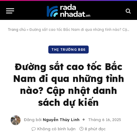
Trang chủ
»
Đường sắt cao tốc Bắc Nam đi qua những tỉnh nào? Cập nhật danh sách dự kiến
THỊ TRƯỜNG BĐS
Đường sắt cao tốc Bắc
Nam đi qua những tỉnh
nào? Cập nhật danh
sách dự kiến
Đăng bởi
Nguyễn Thùy Linh
Tháng 6 16, 2025
Không có bình luận
8 phút đọc