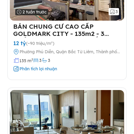
3
2 tuần trước
BÁN CHUNG CƯ CAO CẤP
GOLDMARK CITY - 135m2 - 3
NGỦ-TẶNG FULL NỘI THẤT- 2
12 tỷ
(~90 triệu/m²)
SLOT Ô TÔ
Phường Phú Diễn, Quận Bắc Từ Liêm, Thành phố
Hà Nội
2
3
3
135 m
Phân tích lợi nhuận