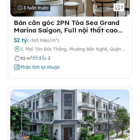
3
3 tuần trước
Bán căn góc 2PN Tòa Sea Grand
Marina Saigon, Full nội thất cao
cấp
52 tỷ
(~565 triệu/m²)
2, Phố Tôn Đức Thắng, Phường Bến Nghé, Quận 1,
Thành phố Hồ Chí Minh
2
2
2
92 m
Phân tích lợi nhuận