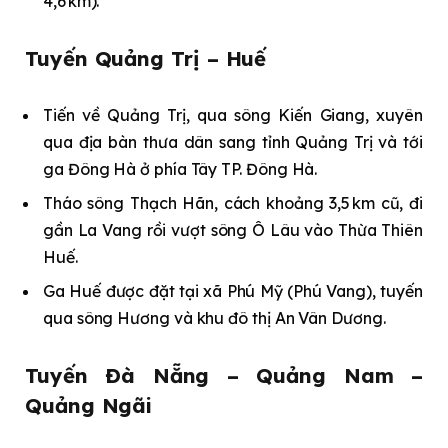
4,6 km).
Tuyến Quảng Trị – Huế
Tiến về Quảng Trị, qua sông Kiến Giang, xuyên
qua địa bàn thưa dân sang tỉnh Quảng Trị và tới
ga Đông Hà ở phía Tây TP. Đông Hà.
Tháo sông Thạch Hãn, cách khoảng 3,5 km cũ, đi
gần La Vang rồi vượt sông Ô Lâu vào Thừa Thiên
Huế.
Ga Huế được đặt tại xã Phú Mỹ (Phú Vang), tuyến
qua sông Hương và khu đô thị An Vân Dương.
Tuyến Ðà Nẵng – Quảng Nam –
Quảng Ngãi