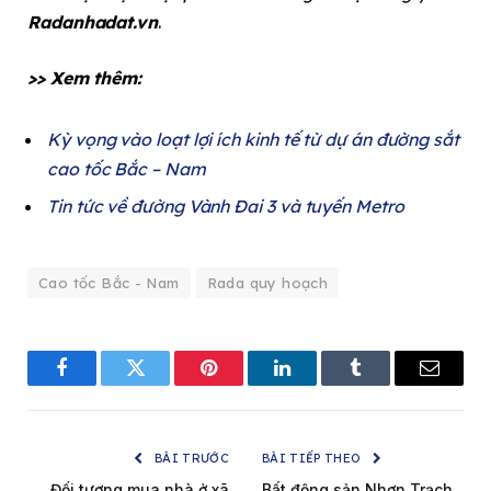
Radanhadat.vn
.
>> Xem thêm:
Kỳ vọng vào loạt lợi ích kinh tế từ dự án đường sắt
cao tốc Bắc – Nam
Tin tức về đường Vành Đai 3 và tuyến Metro
Cao tốc Bắc - Nam
Rada quy hoạch
Facebook
Twitter
Pinterest
LinkedIn
Tumblr
Email
BÀI TRƯỚC
BÀI TIẾP THEO
Đối tượng mua nhà ở xã
Bất động sản Nhơn Trạch