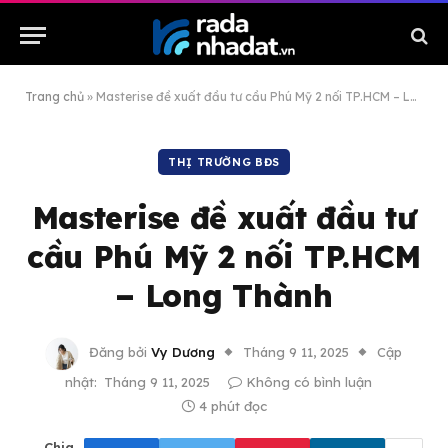
Trang chủ
»
Masterise đề xuất đầu tư cầu Phú Mỹ 2 nối TP.HCM – Long Thành
THỊ TRƯỜNG BĐS
Masterise đề xuất đầu tư
cầu Phú Mỹ 2 nối TP.HCM
– Long Thành
Đăng bởi
Vy Dương
Tháng 9 11, 2025
Cập
nhật:
Tháng 9 11, 2025
Không có bình luận
4 phút đọc
Chia