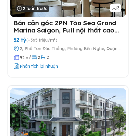
3
2 tuần trước
Bán căn góc 2PN Tòa Sea Grand
Marina Saigon, Full nội thất cao
cấp
52 tỷ
(~565 triệu/m²)
2, Phố Tôn Đức Thắng, Phường Bến Nghé, Quận 1,
Thành phố Hồ Chí Minh
2
2
2
92 m
Phân tích lợi nhuận