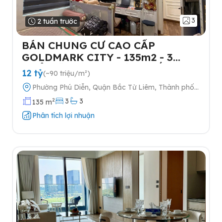
3
2 tuần trước
BÁN CHUNG CƯ CAO CẤP
GOLDMARK CITY - 135m2 - 3
NGỦ-TẶNG FULL NỘI THẤT- 2
12 tỷ
(~90 triệu/m²)
SLOT Ô TÔ
Phường Phú Diễn, Quận Bắc Từ Liêm, Thành phố
Hà Nội
2
3
3
135 m
Phân tích lợi nhuận