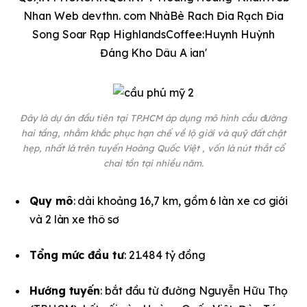
Đây là dự án đầu tiên tại TP.HCM áp dụng mô hình cầu đường
hai tầng, nhằm khắc phục hạn chế về lộ giới và quỹ đất chật
hẹp, nhất là trên tuyến Hoàng Quốc Việt , vốn là nút thắt cổ
chai tồn tại nhiều năm.
Quy mô
: dài khoảng 16,7 km, gồm 6 làn xe cơ giới
và 2 làn xe thô sơ
Tổng mức đầu tư
: 21.484 tỷ đồng
Hướng tuyến
: bắt đầu từ đường Nguyễn Hữu Thọ