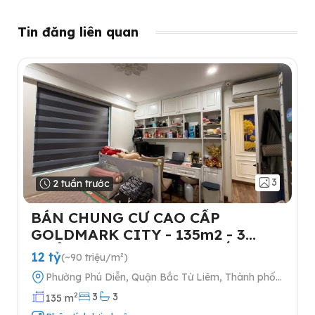
Tin đăng liên quan
3
2 tuần trước
BÁN CHUNG CƯ CAO CẤP
GOLDMARK CITY - 135m2 - 3
NGỦ-TẶNG FULL NỘI THẤT- 2
12 tỷ
(~90 triệu/m²)
SLOT Ô TÔ
Phường Phú Diễn, Quận Bắc Từ Liêm, Thành phố
Hà Nội
2
3
3
135 m