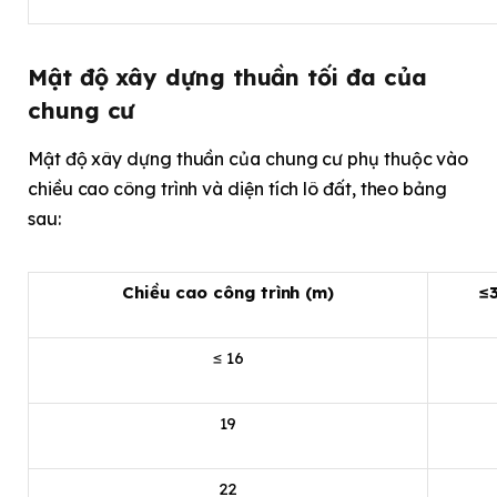
Mật độ xây dựng thuần tối đa của
chung cư
Mật độ xây dựng thuần của chung cư phụ thuộc vào
chiều cao công trình và diện tích lô đất, theo bảng
sau:
Chiều cao công trình (m)
≤
≤ 16
19
22