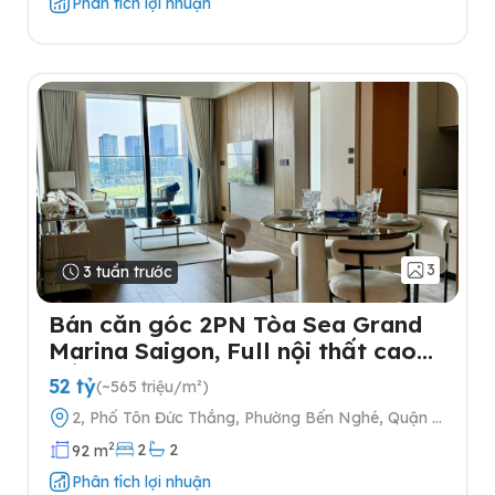
Phân tích lợi nhuận
3
3 tuần trước
Bán căn góc 2PN Tòa Sea Grand
Marina Saigon, Full nội thất cao
cấp
52 tỷ
(~565 triệu/m²)
2, Phố Tôn Đức Thắng, Phường Bến Nghé, Quận 1,
Thành phố Hồ Chí Minh
2
2
2
92 m
Phân tích lợi nhuận