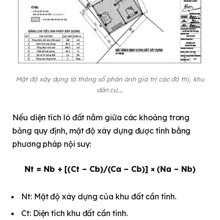
Mật độ xây dựng là thông số phản ánh giá trị các đô thị, khu
dân cư,…
Nếu diện tích lô đất nằm giữa các khoảng trong
bảng quy định, mật độ xây dựng được tính bằng
phương pháp nội suy:
Nt = Nb + [(Ct – Cb)/(Ca – Cb)] × (Na – Nb)
Nt: Mật độ xây dựng của khu đất cần tính.
Ct: Diện tích khu đất cần tính.