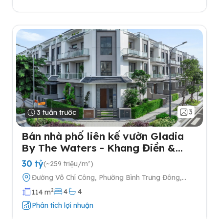
3
3 tuần trước
Bán nhà phố liên kế vườn Gladia
By The Waters - Khang Điền &
Keppel tại Quận 2
30 tỷ
(~259 triệu/m²)
Đường Võ Chí Công, Phường Bình Trưng Đông,
Quận 2, Thành phố Hồ Chí Minh
2
4
4
114 m
Phân tích lợi nhuận