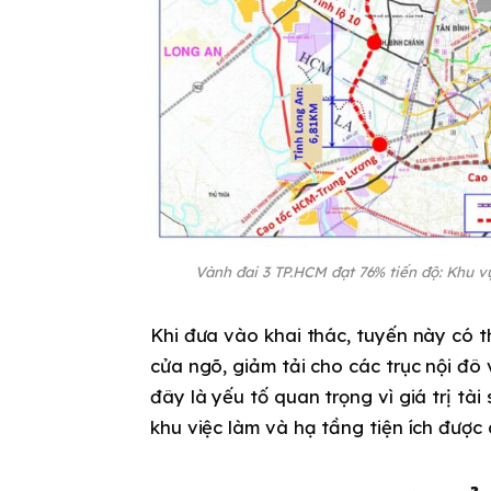
Vành đai 3 TP.HCM đạt 76% tiến độ: Khu vự
Khi đưa vào khai thác, tuyến này có t
cửa ngõ, giảm tải cho các trục nội đô 
đây là yếu tố quan trọng vì giá trị tà
khu việc làm và hạ tầng tiện ích được c