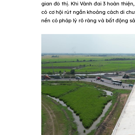
gian đô thị. Khi Vành đai 3 hoàn thiện
có cơ hội rút ngắn khoảng cách di chuy
nền có pháp lý rõ ràng và bất động sả