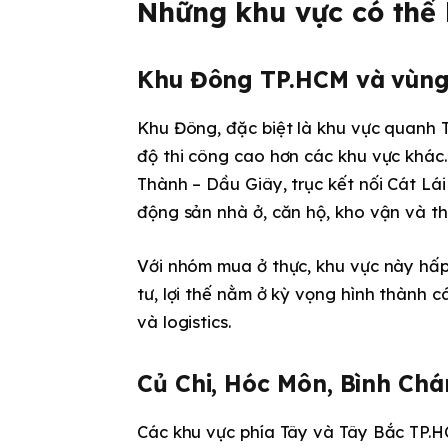
Những khu vực có thể 
Khu Đông TP.HCM và vùng
Khu Đông, đặc biệt là khu vực quanh T
độ thi công cao hơn các khu vực khác.
Thành – Dầu Giây, trục kết nối Cát Lá
động sản nhà ở, căn hộ, kho vận và th
Với nhóm mua ở thực, khu vực này hấp
tư, lợi thế nằm ở kỳ vọng hình thành 
và logistics.
Củ Chi, Hóc Môn, Bình Chá
Các khu vực phía Tây và Tây Bắc TP.