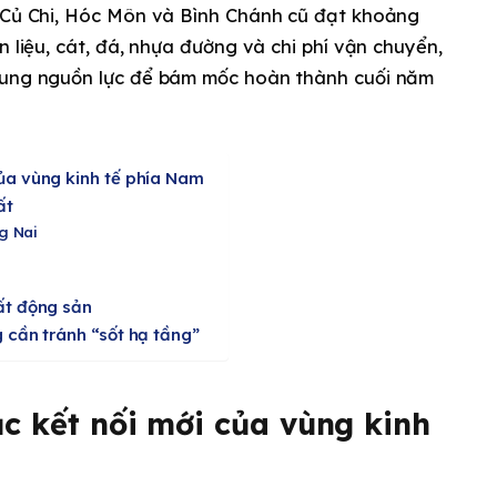
i Củ Chi, Hóc Môn và Bình Chánh cũ đạt khoảng
n liệu, cát, đá, nhựa đường và chi phí vận chuyển,
trung nguồn lực để bám mốc hoàn thành cuối năm
của vùng kinh tế phía Nam
ất
g Nai
ất động sản
g cần tránh “sốt hạ tầng”
c kết nối mới của vùng kinh