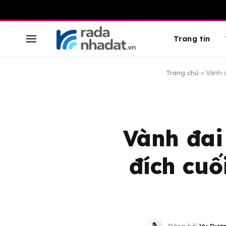
Trang tin
Trang chủ
»
Vành đ
Vành đai
đích cuố