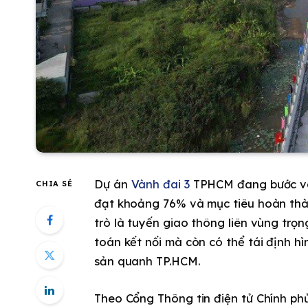
Dự án
Vành đai 3
TPHCM đang bước vào
CHIA SẺ
đạt khoảng 76% và mục tiêu hoàn thà
trò là tuyến giao thông liên vùng trọn
toán kết nối mà còn có thể tái định h
sản quanh TP.HCM.
Theo Cổng Thông tin điện tử Chính phủ