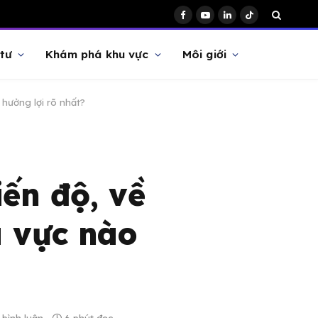
Facebook
YouTube
LinkedIn
TikTok
tư
Khám phá khu vực
Môi giới
hưởng lợi rõ nhất?
ến độ, về
u vực nào