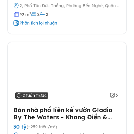
2, Phố Tôn Đức Thắng, Phường Bến Nghé, Quận 1,
Thành phố Hồ Chí Minh
2
2
2
92 m
Phân tích lợi nhuận
3
2 tuần trước
Bán nhà phố liên kế vườn Gladia
By The Waters - Khang Điền &
Keppel tại Quận 2
30 tỷ
(~259 triệu/m²)