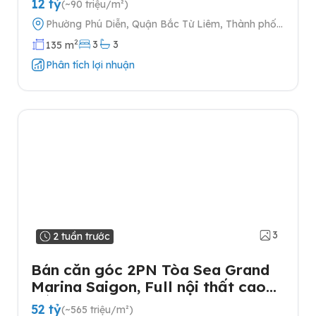
12 tỷ
(~90 triệu/m²)
SLOT Ô TÔ
Phường Phú Diễn, Quận Bắc Từ Liêm, Thành phố
Hà Nội
2
3
3
135 m
Phân tích lợi nhuận
3
2 tuần trước
Bán căn góc 2PN Tòa Sea Grand
Marina Saigon, Full nội thất cao
cấp
52 tỷ
(~565 triệu/m²)