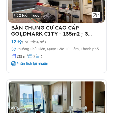
3
2 tuần trước
BÁN CHUNG CƯ CAO CẤP
GOLDMARK CITY - 135m2 - 3
NGỦ-TẶNG FULL NỘI THẤT- 2
12 tỷ
(~90 triệu/m²)
SLOT Ô TÔ
Phường Phú Diễn, Quận Bắc Từ Liêm, Thành phố
Hà Nội
2
3
3
135 m
Phân tích lợi nhuận