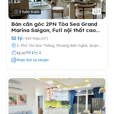
3
3 tuần trước
Bán căn góc 2PN Tòa Sea Grand
Marina Saigon, Full nội thất cao
cấp
52 tỷ
(~565 triệu/m²)
2, Phố Tôn Đức Thắng, Phường Bến Nghé, Quận 1,
Thành phố Hồ Chí Minh
2
2
2
92 m
Phân tích lợi nhuận