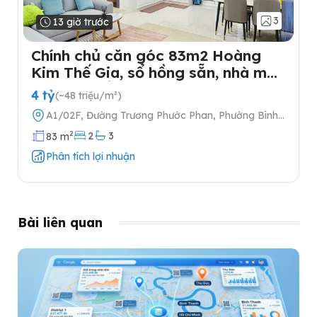
3
13 giờ trước
Chính chủ căn góc 83m2 Hoàng
Kim Thế Gia, sổ hồng sẵn, nhà mới,
full nội thất
4 tỷ
(~48 triệu/m²)
A1/02F, Đường Trương Phước Phan, Phường Bình
Trị Đông, Quận Bình Tân, Thành phố Hồ Chí Minh
2
2
3
83 m
Phân tích lợi nhuận
Bài liên quan